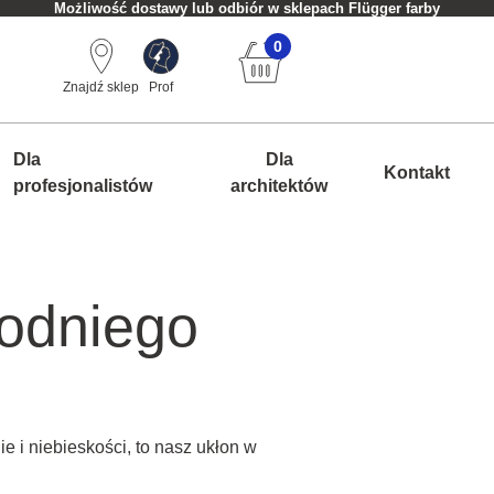
Możliwość dostawy lub odbiór w sklepach Flügger farby
0
Znajdź sklep
Prof
Dla
Dla
Kontakt
profesjonalistów
architektów
odniego
 i niebieskości, to nasz ukłon w