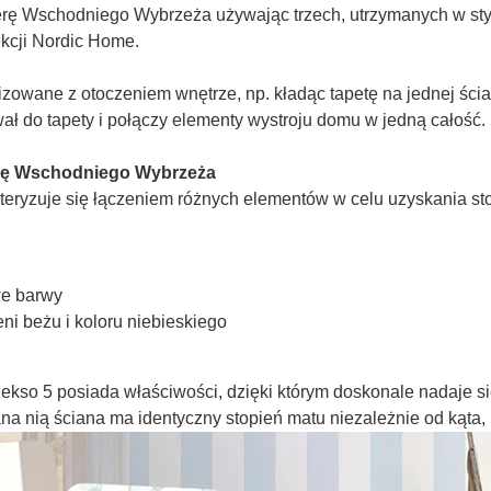
ę Wschodniego Wybrzeża używając trzech, utrzymanych w stylist
kcji Nordic Home.
izowane z otoczeniem wnętrze, np. kładąc tapetę na jednej ści
wał do tapety i połączy elementy wystroju domu w jedną całość.
erę Wschodniego Wybrzeża
eryzuje się łączeniem różnych elementów w celu uzyskania s
we barwy
ni beżu i koloru niebieskiego
ekso 5 posiada właściwości, dzięki którym doskonale nadaje się
nią ściana ma identyczny stopień matu niezależnie od kąta, p