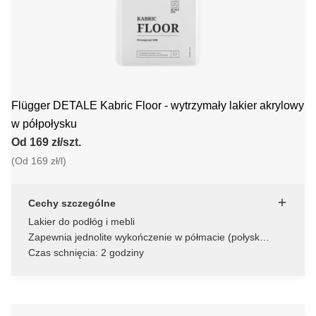
Flügger DETALE Kabric Floor - wytrzymały lakier akrylowy
w półpołysku
Od 169 zł/szt.
(Od 169 zł/l)
Cechy szczególne
Lakier do podłóg i mebli
Zapewnia jednolite wykończenie w półmacie (połysk
satynowy)
Czas schnięcia: 2 godziny