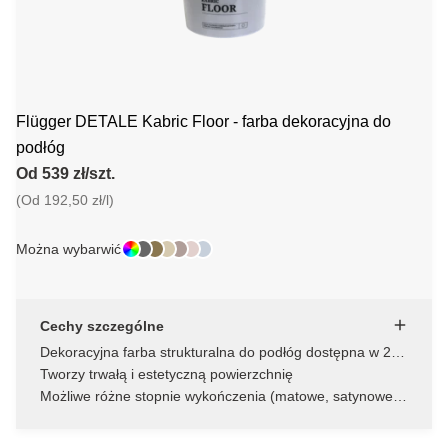
Flügger DETALE Kabric Floor - farba dekoracyjna do
podłóg
Od 539 zł/szt.
(Od 192,50 zł/l)
Można wybarwić
Cechy szczególne
Dekoracyjna farba strukturalna do podłóg dostępna w 25
kolorach
Tworzy trwałą i estetyczną powierzchnię
Możliwe różne stopnie wykończenia (matowe, satynowe
lub z połyskiem)