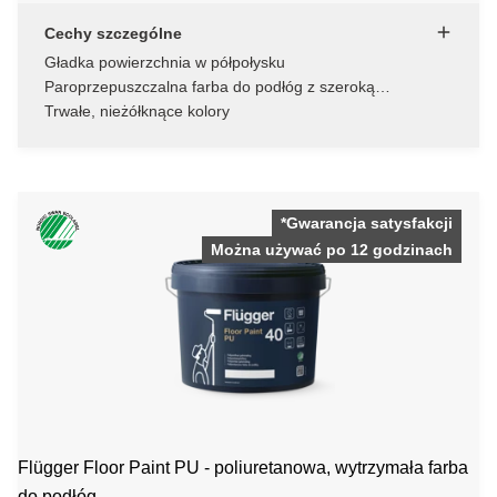
Cechy szczególne
Gładka powierzchnia w półpołysku
Paroprzepuszczalna farba do podłóg z szeroką
możliwością barwienia
Trwałe, nieżółknące kolory
*Gwarancja satysfakcji
Można używać po 12 godzinach
Flügger Floor Paint PU - poliuretanowa, wytrzymała farba
do podłóg