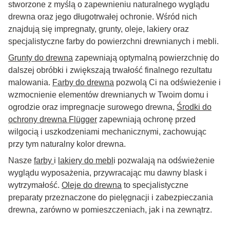
stworzone z myślą o zapewnieniu naturalnego wyglądu
drewna oraz jego długotrwałej ochronie. Wśród nich
znajdują się impregnaty, grunty, oleje, lakiery oraz
specjalistyczne farby do powierzchni drewnianych i mebli.
Grunty do drewna
zapewniają optymalną powierzchnię do
dalszej obróbki i zwiększają trwałość finalnego rezultatu
malowania.
Farby do drewna
pozwolą Ci na odświeżenie i
wzmocnienie elementów drewnianych w Twoim domu i
ogrodzie oraz impregnacje surowego drewna,
Środki do
ochrony drewna Flügger
zapewniają ochronę przed
wilgocią i uszkodzeniami mechanicznymi, zachowując
przy tym naturalny kolor drewna.
Nasze
farby
i
lakiery do mebl
i pozwalają na odświeżenie
wyglądu wyposażenia, przywracając mu dawny blask i
wytrzymałość.
Oleje do drewna
to specjalistyczne
preparaty przeznaczone do pielęgnacji i zabezpieczania
drewna, zarówno w pomieszczeniach, jak i na zewnątrz.