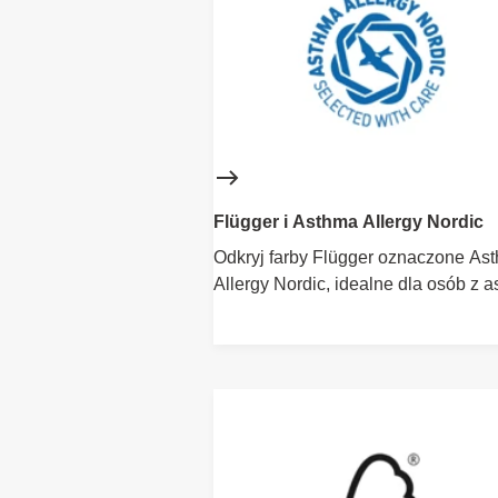
Flügger i Asthma Allergy Nordic
Odkryj farby Flügger oznaczone As
Allergy Nordic, idealne dla osób z 
i alergią, spełniające rygorystyczne
normy.