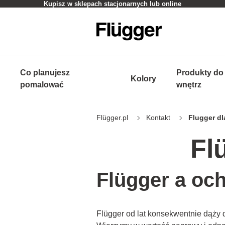
Kupisz w sklepach stacjonarnych lub online
Co planujesz
Produkty do
Kolory
pomalować
wnętrz
Flügger.pl
Kontakt
Flugger d
Fl
Flügger a oc
Flügger od lat konsekwentnie dąży 