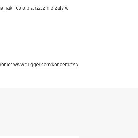
, jak i cała branża zmierzały w
ronie:
www.flugger.com/koncern/csr/