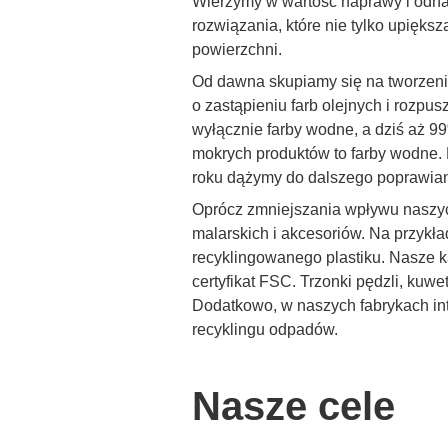
Wierzymy w wartość naprawy i odna
rozwiązania, które nie tylko upięks
powierzchni.
Od dawna skupiamy się na tworzeniu
o zastąpieniu farb olejnych i rozp
wyłącznie farby wodne, a dziś aż 
mokrych produktów to farby wodne. 
roku dążymy do dalszego poprawiani
Oprócz zmniejszania wpływu naszyc
malarskich i akcesoriów. Na przykł
recyklingowanego plastiku. Nasze k
certyfikat FSC. Trzonki pędzli, kuw
Dodatkowo, w naszych fabrykach in
recyklingu odpadów.
Nasze cele