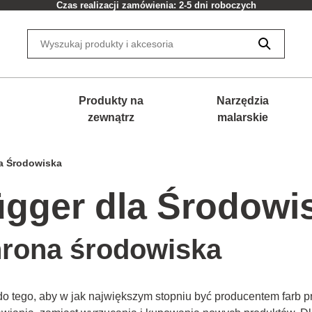
Czas realizacji zamówienia: 2-5 dni roboczych
Produkty na
Narzędzia
zewnątrz
malarskie
la Środowiska
ügger dla Środowi
hrona środowiska
do tego, aby w jak największym stopniu być producentem farb p