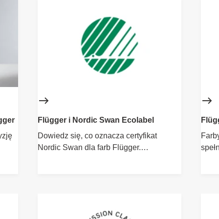
gger
Flügger i Nordic Swan Ecolabel
Flüg
yzję
Dowiedz się, co oznacza certyfikat
Farb
Nordic Swan dla farb Flügger.
speł
Ekologiczne farby o wysokiej jakości,
ekolo
nych
które dbają o Twoje zdrowie i
środo
środowisko.