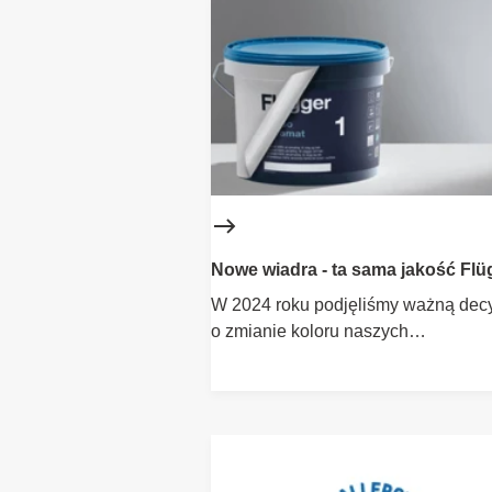
Nowe wiadra - ta sama jakość Flü
W 2024 roku podjęliśmy ważną dec
o zmianie koloru naszych
charakterystycznych białych wiader.
Dowiedz się więcej o proekologicz
działaniach Flügger.