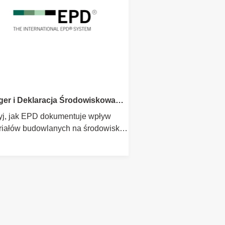
ger i Deklaracja Środowiskowa
uktu (EPD)
yj, jak EPD dokumentuje wpływ
riałów budowlanych na środowisko,
erając zrównoważone budownictwo
odukcji po utylizację.