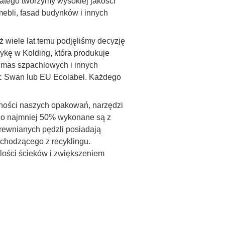
atego tworzymy wysokiej jakości
mebli, fasad budynków i innych
 wiele lat temu podjęliśmy decyzję
ykę w Kolding, która produkuje
 mas szpachlowych i innych
dic Swan lub EU Ecolabel. Każdego
zności naszych opakowań, narzędzi
 co najmniej 50% wykonane są z
rewnianych pędzli posiadają
ochodzącego z recyklingu.
lości ścieków i zwiększeniem