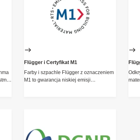
Flügger i Certyfikat M1
Flüg
Prod
thma
Farby i szpachle Flügger z oznaczeniem
Odkr
astmą
M1 to gwarancja niskiej emisji
mate
szkodliwych substancji i neutralnego
wspi
zapachu.
od pr