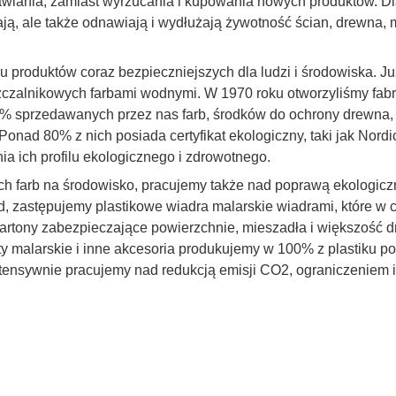
wiania, zamiast wyrzucania i kupowania nowych produktów. Dl
zają, ale także odnawiają i wydłużają żywotność ścian, drewna, 
 produktów coraz bezpieczniejszych dla ludzi i środowiska. Już
uszczalnikowych farbami wodnymi. W 1970 roku otworzyliśmy fabr
99% sprzedawanych przez nas farb, środków do ochrony drewna,
Ponad 80% z nich posiada certyfikat ekologiczny, taki jak Nor
a ich profilu ekologicznego i zdrowotnego.
h farb na środowisko, pracujemy także nad poprawą ekologic
ad, zastępujemy plastikowe wiadra malarskie wiadrami, które w
artony zabezpieczające powierzchnie, mieszadła i większość d
ety malarskie i inne akcesoria produkujemy w 100% z plastiku p
tensywnie pracujemy nad redukcją emisji CO2, ograniczeniem i