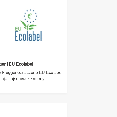
ger i EU Ecolabel
y Flügger oznaczone EU Ecolabel
niają najsurowsze normy
giczne i chemiczne, dbając o
wisko i Twoje zdrowie.