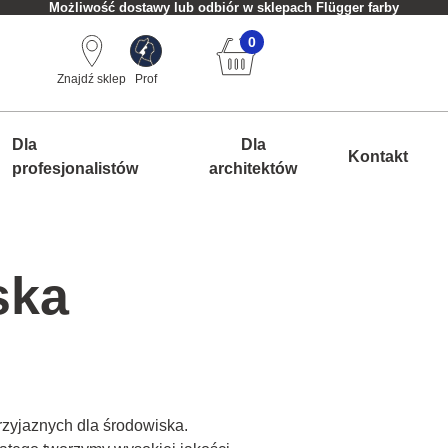
Możliwość dostawy lub odbiór w sklepach Flügger farby
0
Znajdź sklep
Prof
Dla
Dla
Kontakt
profesjonalistów
architektów
ska
rzyjaznych dla środowiska.