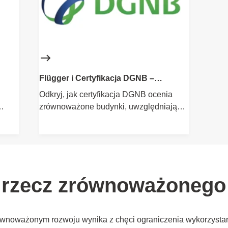
Flügger i Certyfikacja DGNB –
na
Zrównoważone Budownictwo
Odkryj, jak certyfikacja DGNB ocenia
zrównoważone budynki, uwzględniając
SC® w
wpływ materiałów budowlanych,
transport i zużycie energii.
 rzecz zrównoważonego
równoważonym rozwoju wynika z chęci ograniczenia wykorzyst