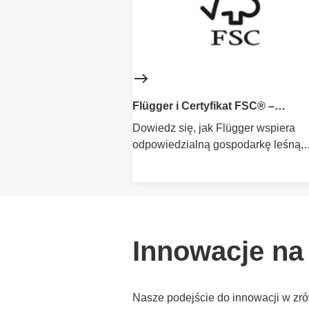
Flügger i Certyfikat FSC® –
Odpowiedzialna Gospodarka Leś
Dowiedz się, jak Flügger wspiera
odpowiedzialną gospodarkę leśną,
używając drewna z certyfikatem F
swoich profesjonalnych pędzlach.
Innowacje na
Nasze podejście do innowacji w z