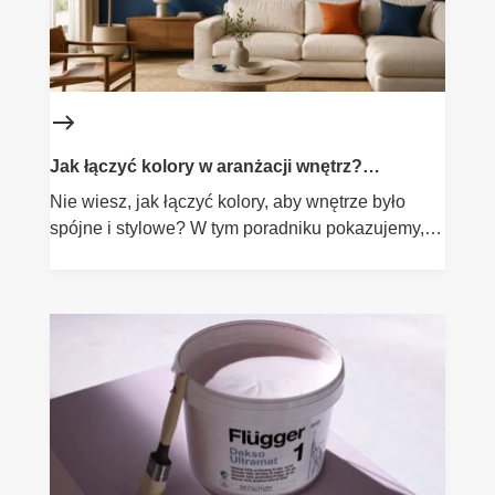
Jak łączyć kolory w aranżacji wnętrz?
Praktyczne wskazówki
Nie wiesz, jak łączyć kolory, aby wnętrze było
spójne i stylowe? W tym poradniku pokazujemy,
jak korzystać z koła barw, jak budować paletę
kolorów i stosować zasadę 60-30-10. Dowiesz się,
kiedy postawić na harmonię, a kiedy na kontrast
oraz jak wykorzystać neutralne tło i akcenty. To
praktyczny przewodnik, który pomoże Ci tworzyć
przemyślane i estetyczne aranżacje.