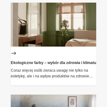
Ekologiczne farby – wybór dla zdrowia i klimatu
Coraz więcej osób zwraca uwagę nie tylko na
estetykę, ale i na wpływ produktów na zdrowie
oraz środowisko. Farby ekologiczne Flügger to
odpowiedź na potrzeby współczesnych wnętrz –
niska emisja LZO, certyfikaty środowiskowe,
bezpieczeństwo dla alergików i dzieci. Poznaj
farby, które łączą wysoką jakość z troską o