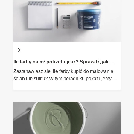
Ile farby na m² potrzebujesz? Sprawdź, jak
obliczyć
Zastanawiasz się, ile farby kupić do malowania
ścian lub sufitu? W tym poradniku pokazujemy
krok po kroku, jak obliczyć zapotrzebowanie na
farbę, jak uwzględnić liczbę warstw oraz
wydajność produktu. Dowiesz się także, jakie
czynniki wpływają na zużycie farby – od
chłonności podłoża po technikę malowania.
Dzięki temu unikniesz niedoszacowania i
niepotrzebnych wydatków.