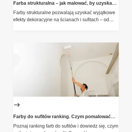
Farba strukturalna – jak malować, by uzyskać
ciekawy efekt?
Farby strukturalne pozwalają uzyskać wyjątkowe
efekty dekoracyjne na ścianach i sufitach – od
delikatnych faktur po wyraziste struktury. W tym
poradniku pokażemy, jak krok po kroku nakładać
farbę strukturalną, jakie narzędzia wybrać i na co
zwrócić uwagę, by efekt końcowy był trwały i
estetyczny. Znajdziesz tu również polecane
produkty Flügger do efektów specjalnych.
Farby do sufitów ranking. Czym pomalować
sufit?
Poznaj ranking farb do sufitów i dowiedz się, czym