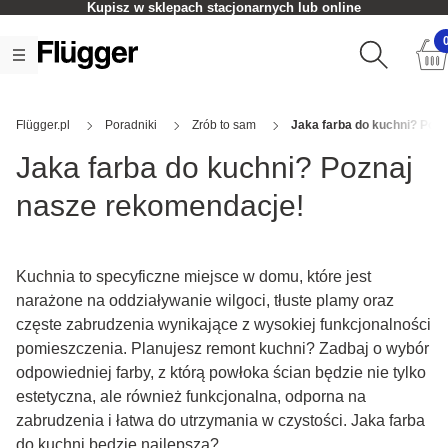
rnych lub online
Czas realizacji zamówienia:
Flügger.pl
Poradniki
Zrób to sam
Jaka farba do kuchni? Poz
Jaka farba do kuchni? Poznaj
nasze rekomendacje!
Kuchnia to specyficzne miejsce w domu, które jest
narażone na oddziaływanie wilgoci, tłuste plamy oraz
częste zabrudzenia wynikające z wysokiej funkcjonalności
pomieszczenia. Planujesz remont kuchni? Zadbaj o wybór
odpowiedniej farby, z którą powłoka ścian będzie nie tylko
estetyczna, ale również funkcjonalna, odporna na
zabrudzenia i łatwa do utrzymania w czystości. Jaka farba
do kuchni będzie najlepsza?