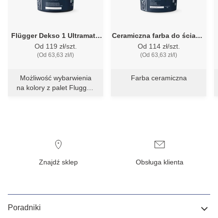
Flügger Dekso 1 Ultramat -
Ceramiczna farba do ścian –
głebokomatowa farba do
Flügger Dekso 5 Ceramic
Od 119 zł/szt.
Od 114 zł/szt.
ścian i sufitów
(Od 63,63 zł/l)
(Od 63,63 zł/l)
Możliwość wybarwienia
Farba ceramiczna
na kolory z palet Flugger,
RAL i NCS
Znajdź sklep
Obsługa klienta
Poradniki