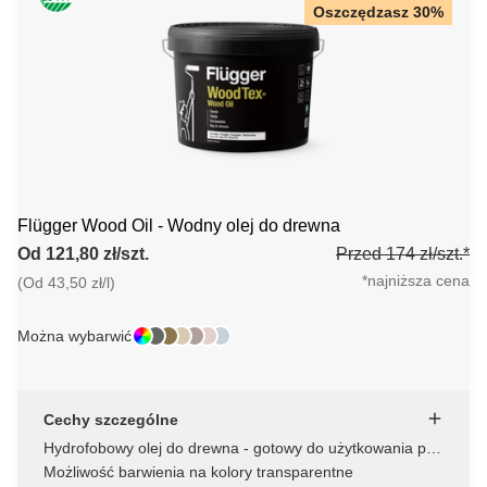
Oszczędzasz 30%
Flügger Wood Oil - Wodny olej do drewna
Od 121,80 zł/szt.
Przed 174 zł/szt.*
*najniższa cena
(Od 43,50 zł/l)
Można wybarwić
Cechy szczególne
Hydrofobowy olej do drewna - gotowy do użytkowania po
24 godzinach
Możliwość barwienia na kolory transparentne