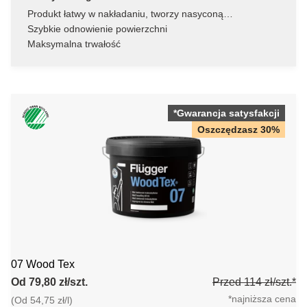
Produkt łatwy w nakładaniu, tworzy nasyconą
powierzchnię
Szybkie odnowienie powierzchni
Maksymalna trwałość
*Gwarancja satysfakcji
Oszczędzasz 30%
07 Wood Tex
Od 79,80 zł/szt.
Przed 114 zł/szt.*
*najniższa cena
(Od 54,75 zł/l)