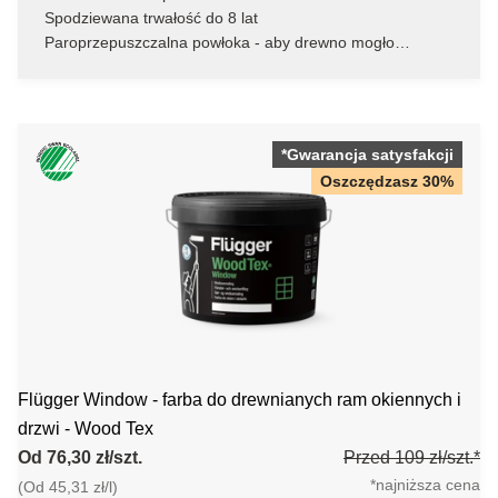
Spodziewana trwałość do 8 lat
Paroprzepuszczalna powłoka - aby drewno mogło
oddychać
*Gwarancja satysfakcji
Oszczędzasz 30%
Flügger Window - farba do drewnianych ram okiennych i
drzwi - Wood Tex
Od 76,30 zł/szt.
Przed 109 zł/szt.*
*najniższa cena
(Od 45,31 zł/l)