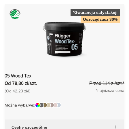
*Gwarancja satysfakcji
Oszczędzasz 30%
05 Wood Tex
Od 79,80 zł/szt.
Przed 114 zł/szt.*
*najniższa cena
(Od 42,23 zł/l)
Można wybarwić
Cechy szczególne