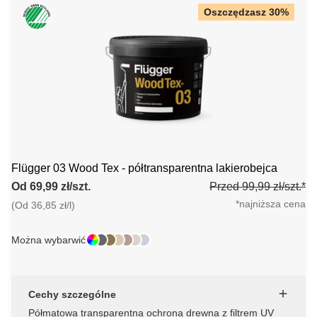
Oszczędzasz 30%
Flügger 03 Wood Tex - półtransparentna lakierobejca
Od 69,99 zł/szt.
Przed 99,99 zł/szt.*
*najniższa cena
(Od 36,85 zł/l)
Można wybarwić
Cechy szczególne
Półmatowa transparentna ochrona drewna z filtrem UV