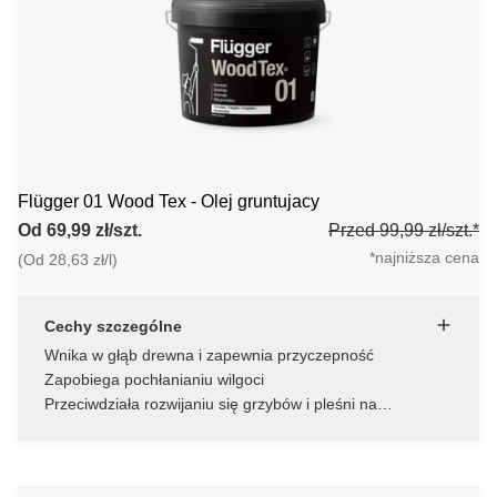
Flügger 01 Wood Tex - Olej gruntujacy
Od 69,99 zł/szt.
Przed 99,99 zł/szt.*
*najniższa cena
(Od 28,63 zł/l)
Cechy szczególne
Wnika w głąb drewna i zapewnia przyczepność
Zapobiega pochłanianiu wilgoci
Przeciwdziała rozwijaniu się grzybów i pleśni na
powierzchni po końcowej obróbce