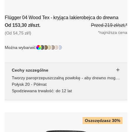
Flügger 04 Wood Tex - kryjąca lakierobejca do drewna
Od 153,30 zł/szt.
Przed 219 zł/szt.*
*najniższa cena
(Od 54,75 zł/l)
Można wybarwić
Cechy szczególne
Tworzy paroprzepuszczalną powłokę - aby drewno mogło
oddychać
Połysk 20 - Półmat
Spodziewana trwałość: do 12 lat
Oszczędzasz 30%