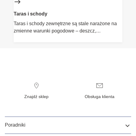
Taras i schody
Taras i schody zewnętrzne są stale narażone na
zmienne warunki pogodowe – deszcz,
promieniowanie UV, śnieg czy wilgoć. Dlatego tak
ważne jest odpowiednie zabezpieczenie tych
powierzchni. W ofercie Flügger znajdziesz
produkty do ochrony drewna i betonu – oleje,
farby, lakiery – które nie tylko chronią, ale także
podkreślają naturalne piękno materiałów. Stwórz
trwałą, estetyczną i bezpieczną przestrzeń na
zewnątrz.
Znajdź sklep
Obsługa klienta
Poradniki