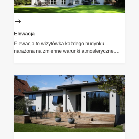
Elewacja
Elewacja to wizytówka każdego budynku –
narażona na zmienne warunki atmosferyczne,
promieniowanie UV i zabrudzenia. Dlatego tak
ważny jest wybór odpowiednich produktów do jej
malowania. Farby elewacyjne Flügger zapewniają
skuteczną ochronę, długotrwały kolor oraz
estetyczne wykończenie. Wybierz rozwiązania,
które sprawdzą się zarówno przy renowacji
starszych elewacji, jak i w przypadku nowych
projektów.