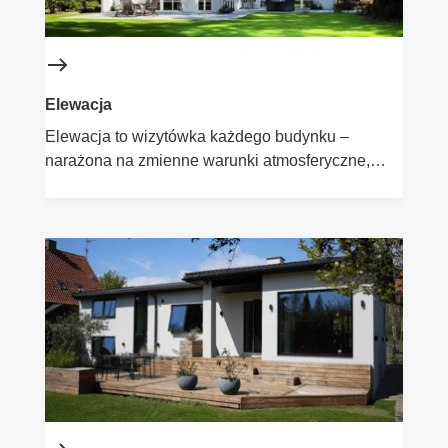
Elewacja
Elewacja to wizytówka każdego budynku –
narażona na zmienne warunki atmosferyczne,
promieniowanie UV i zabrudzenia. Dlatego tak
ważny jest wybór odpowiednich produktów do jej
malowania. Farby elewacyjne Flügger zapewniają
skuteczną ochronę, długotrwały kolor oraz
estetyczne wykończenie. Wybierz rozwiązania,
które sprawdzą się zarówno przy renowacji
starszych elewacji, jak i w przypadku nowych
projektów.