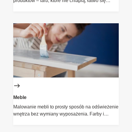
produktów – farb, które nie chlapią, łatwo się
aplikują i zapewniają równomierne, matowe
wykończenie. Farby Flügger do sufitów
gwarantują estetyczny efekt bez smug i refleksów
świetlnych. To idealne rozwiązanie zarówno do
nowych wnętrz, jak i podczas renowacji. Wybierz
profesjonalne podejście do malowania sufitu – z
Flügger to proste.
Meble
Malowanie mebli to prosty sposób na odświeżenie
wnętrza bez wymiany wyposażenia. Farby i
lakiery Flügger pozwalają zmienić kolor,
zabezpieczyć powierzchnię i uzyskać efekt