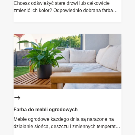
Chcesz odświeżyć stare drzwi lub całkowicie
zmienić ich kolor? Odpowiednio dobrana farba
pozwala nadać im nowy wygląd, a jednocześnie
zapewnia trwałą ochronę przed zabrudzeniami i
codziennym użytkowaniem. Poznaj farby Flügger
do drzwi drewnianych i metalowych oraz produkty
do przygotowania podłoża, dzięki którym uzyskasz
trwałe i estetyczne wykończenie.
Farba do mebli ogrodowych
Meble ogrodowe każdego dnia są narażone na
działanie słońca, deszczu i zmiennych temperatur.
Odpowiednio dobrana farba nie tylko odświeża ich