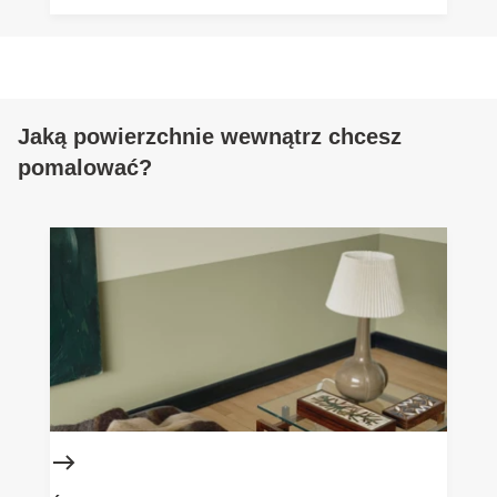
przedpokoju są odporne na ścieranie, łatwe do
czyszczenia i dostępne w eleganckich odcieniach,
które tworzą przyjazne, stylowe wejście do domu.
Zadbaj o trwałość i estetykę już od progu.
Jaką powierzchnie wewnątrz chcesz
pomalować?