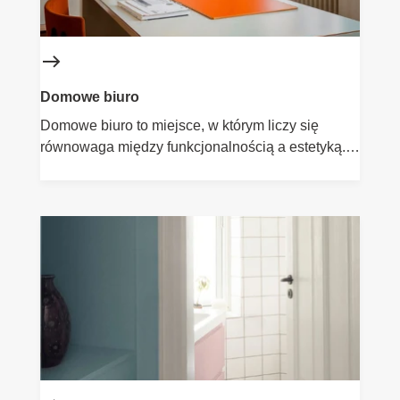
Domowe biuro
Domowe biuro to miejsce, w którym liczy się
równowaga między funkcjonalnością a estetyką.
Farby Flügger pomogą stworzyć wnętrze
sprzyjające skupieniu, ale też przyjemne
wizualnie. Wybierz kolory, które pasują do
Twojego stylu pracy – neutralne, uspokajające
odcienie lub barwy pobudzające kreatywność.
Postaw na trwałość i komfort każdego dnia.