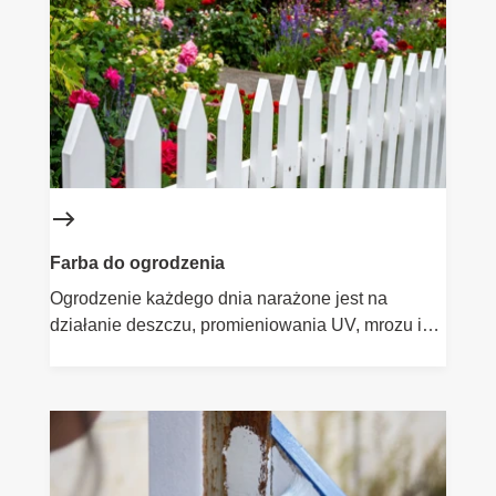
PCV, a także grunty i farby wykończeniowe o
różnym stopniu połysku. Wybierz rozwiązanie
dopasowane do rodzaju podłoża i ciesz się
trwałym efektem przez długie lata.
Farba do ogrodzenia
Ogrodzenie każdego dnia narażone jest na
działanie deszczu, promieniowania UV, mrozu i
uszkodzeń mechanicznych. Odpowiednio dobrana
farba skutecznie chroni drewno i metal przed
wpływem czynników atmosferycznych,
jednocześnie nadając powierzchni estetyczny
wygląd. W ofercie Flügger znajdziesz farby do
ogrodzeń drewnianych i metalowych oraz