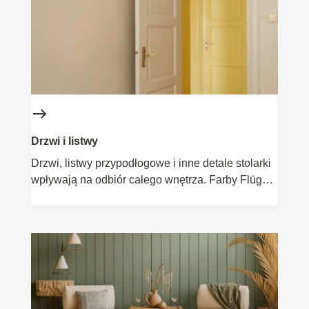
do korytarzy, kuchni, pomieszczeń gospodarczych
i każdego miejsca, gdzie liczy się wytrzymałość.
Drzwi i listwy
Drzwi, listwy przypodłogowe i inne detale stolarki
wpływają na odbiór całego wnętrza. Farby Flügger
do drzwi i listew zapewniają eleganckie, gładkie
wykończenie oraz trwałość odporną na codzienne
użytkowanie. Wybierz odpowiedni połysk i kolor,
aby spójnie połączyć elementy dekoracyjne z
aranżacją pomieszczenia. Idealne rozwiązanie
zarówno do nowych wnętrz, jak i renowacji.