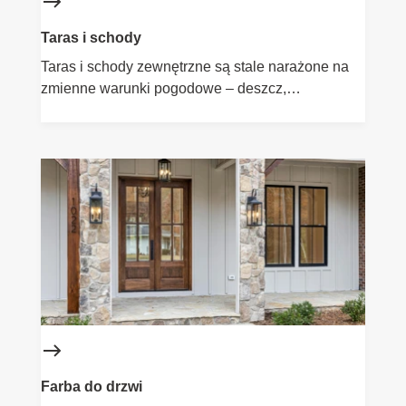
Taras i schody
Taras i schody zewnętrzne są stale narażone na
zmienne warunki pogodowe – deszcz,
promieniowanie UV, śnieg czy wilgoć. Dlatego tak
ważne jest odpowiednie zabezpieczenie tych
powierzchni. W ofercie Flügger znajdziesz
produkty do ochrony drewna i betonu – oleje,
farby, lakiery – które nie tylko chronią, ale także
podkreślają naturalne piękno materiałów. Stwórz
trwałą, estetyczną i bezpieczną przestrzeń na
zewnątrz.
Farba do drzwi