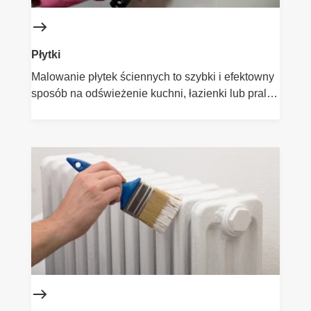
Płytki
Malowanie płytek ściennych to szybki i efektowny
sposób na odświeżenie kuchni, łazienki lub pralni
– bez kosztownego remontu i skuwania. Farby
Flügger do kafelków zapewniają doskonałą
przyczepność, wysoką odporność na wilgoć i
łatwe czyszczenie. Dzięki nim z łatwością
zmienisz styl wnętrza: od błyszczącego białego
total looku po modne matowe szarości. Zrób to
sam i ciesz się nowym wnętrzem w kilka dni!