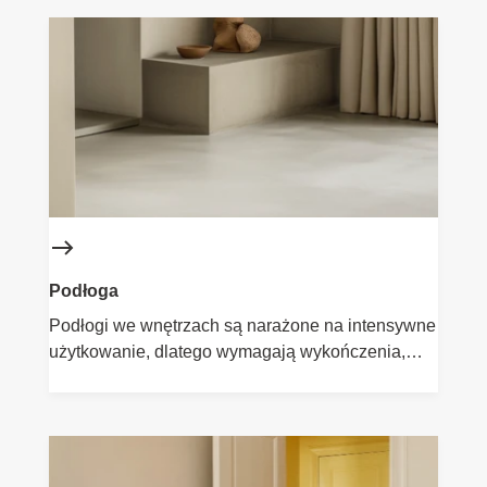
pasujący do Twojego stylu – od klasycznej bieli po
odważne barwy. Produkty są trwałe, odporne na
ścieranie i łatwe w aplikacji. Sprawdzą się
zarówno przy renowacji mebli drewnianych, jak i
zmianie wyglądu frontów kuchennych czy komód.
Podłoga
Podłogi we wnętrzach są narażone na intensywne
użytkowanie, dlatego wymagają wykończenia,
które będzie nie tylko estetyczne, ale przede
wszystkim trwałe. Flügger oferuje farby i lakiery do
podłóg drewnianych oraz betonowych, które
zapewniają odporność na ścieranie, łatwość
utrzymania czystości i elegancki wygląd. Idealne