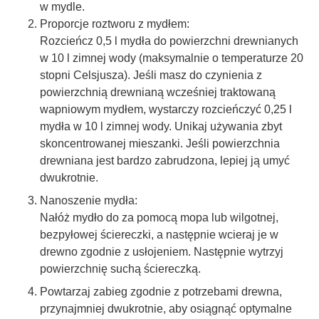
w mydle.
Proporcje roztworu z mydłem:
Rozcieńcz 0,5 l mydła do powierzchni drewnianych
w 10 l zimnej wody (maksymalnie o temperaturze 20
stopni Celsjusza). Jeśli masz do czynienia z
powierzchnią drewnianą wcześniej traktowaną
wapniowym mydłem, wystarczy rozcieńczyć 0,25 l
mydła w 10 l zimnej wody. Unikaj używania zbyt
skoncentrowanej mieszanki. Jeśli powierzchnia
drewniana jest bardzo zabrudzona, lepiej ją umyć
dwukrotnie.
Nanoszenie mydła:
Nałóż mydło do za pomocą mopa lub wilgotnej,
bezpyłowej ściereczki, a następnie wcieraj je w
drewno zgodnie z usłojeniem. Następnie wytrzyj
powierzchnię suchą ściereczką.
Powtarzaj zabieg zgodnie z potrzebami drewna,
przynajmniej dwukrotnie, aby osiągnąć optymalne