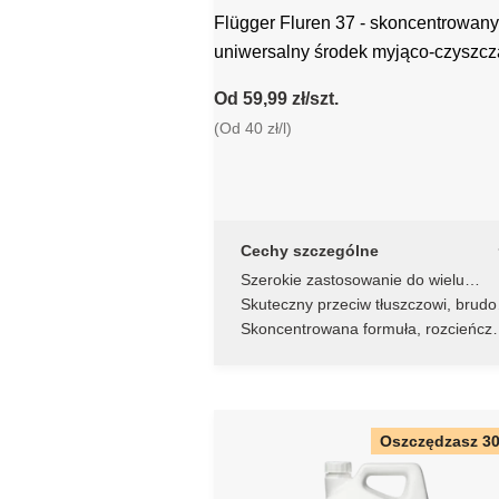
Flügger Fluren 37 - skoncentrowany
uniwersalny środek myjąco-czyszcz
Od 59,99 zł/szt.
(Od 40 zł/l)
Cechy szczególne
Szerokie zastosowanie do wielu
powierzchni
Skuteczny przeciw tłuszczowi, brudo
i nikotynie
Skoncentrowana formuła, rozcieńcz
1:30
Oszczędzasz 3