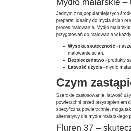
Mydło malarskie – 
Jednym z najpopularniejszych środk
preparat, idealny do mycia ścian or
proces malowania. Mydło malarskie 
przygotowań do malowania w każd
Wysoka skuteczność
- nasze
malowanie ścian.
Bezpieczeństwo
- produkty s
Łatwość użycia
- mydło malar
Czym zastąpi
Szerokie zastosowanie, łatwość uży
powierzchni przed przystąpieniem d
specyficzną powierzchnię, mogą tak
alternatywy dla mydła malarskiego 
Fluren 37 – skutec