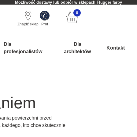
Możliwość dostawy lub odbiór w sklepach Flügger farby
0
Znajdź sklep
Prof
Dla
Dla
Kontakt
profesjonalistów
architektów
aniem
wania powierzchni przed
 każdego, kto chce skutecznie