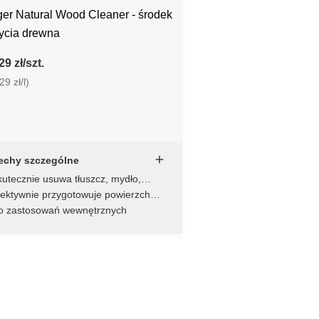
Natural Wood Cleaner - środek
ycia drewna
9 zł/szt.
9 zł/l)
echy szczególne
utecznie usuwa tłuszcz, mydło,
sk i brud
fektywnie przygotowuje powierzchnie
rewniane przed dalszą obróbką
o zastosowań wewnętrznych