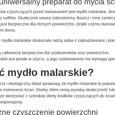
uniwersalny preparat do mycia śc
ów czyszczących przed malowaniem jest mydło malarskie. Jest 
az sufitów. Skutecznie usuwa zabrudzenia, tłuszcz i inne zanie
jest bezpieczne dla różnych powierzchni, dzięki czemu stanow
ym domu.
 mydła malarskie doskonale radzą sobie z zabrudzeniami i pla
ą całkowicie bezpieczne dla użytkowników oraz powierzchni.
skie jest proste w użyciu, a jego zastosowanie nie wymaga spec
ć mydło malarskie?
cia i ekologiczny skład sprawiają, że mydło malarskie to popu
o malowania ścian. Osoby, które cenią wysoką skuteczność lub
że skorzystać z szerokiej oferty środków czyszczących do ścia
proponujemy:
zne czyszczenie powierzchni