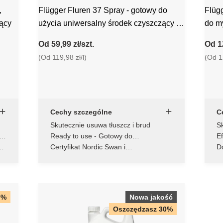
,
Flügger Fluren 37 Spray - gotowy do
Flügger 
ący
użycia uniwersalny środek czyszczący z
do m
aplikatorem spray
Od 59,99 zł/szt.
Od 12
(Od 119,98 zł/l)
(Od 12
Cechy szczególne
C
Skutecznie usuwa tłuszcz i brud
Sk
wo
wi
Ready to use - Gotowy do
E
natychmiastowego użycia
d
ać
Certyfikat Nordic Swan i
D
biodegradowalność
0%
Nowa jakość
Oszczędzasz 30%