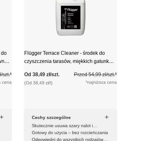
 do
Flügger Terrace Cleaner - środek do
wna
czyszczenia tarasów, miękkich gatunków
drewna
/szt.*
Od 38,49 zł/szt.
Przed 54,99 zł/szt.*
a cena
*najniższa cena
(Od 38,49 zł/l)
Cechy szczególne
Skutecznie usuwa szary nalot i
pozostałości starego oleju
Gotowy do użycia – bez rozcieńczania
Odpowiedni do wszystkich rodzajów