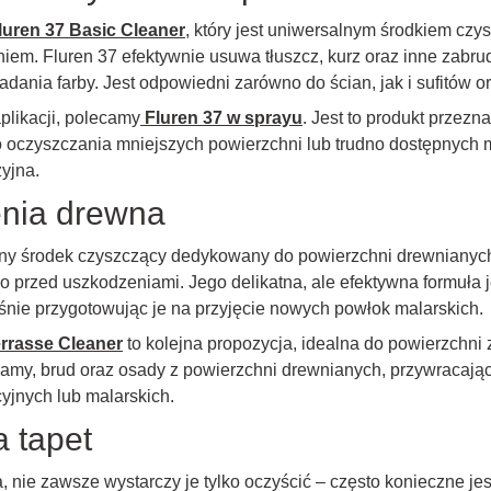
luren 37 Basic Cleaner
, który jest uniwersalnym środkiem c
m. Fluren 37 efektywnie usuwa tłuszcz, kurz oraz inne zabrud
ania farby. Jest odpowiedni zarówno do ścian, jak i sufitów o
plikacji, polecamy
Fluren 37 w sprayu
. Jest to produkt przez
o oczyszczania mniejszych powierzchni lub trudno dostępnych m
zyjna.
enia drewna
zny środek czyszczący dedykowany do powierzchni drewnianych,
o przed uszkodzeniami. Jego delikatna, ale efektywna formuła 
nie przygotowując je na przyjęcie nowych powłok malarskich.
rrasse Cleaner
to kolejna propozycja, idealna do powierzchni 
my, brud oraz osady z powierzchni drewnianych, przywracając 
yjnych lub malarskich.
 tapet
nie zawsze wystarczy je tylko oczyścić – często konieczne jest