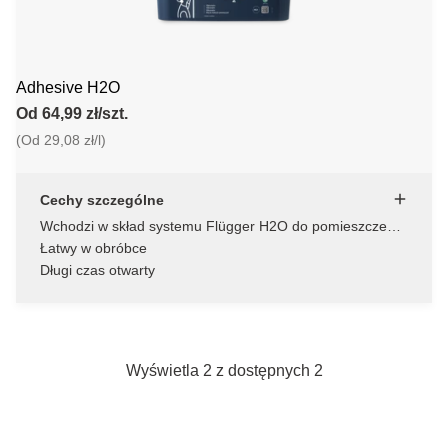
Adhesive H2O
Od 64,99 zł/szt.
(Od 29,08 zł/l)
Cechy szczególne
Wchodzi w skład systemu Flügger H2O do pomieszczeń
wilgotnych
Łatwy w obróbce
Długi czas otwarty
Wyświetla 2 z dostępnych 2