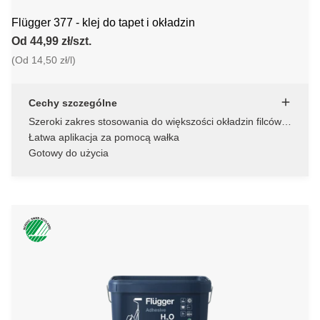
Flügger 377 - klej do tapet i okładzin
Od 44,99 zł/szt.
(Od 14,50 zł/l)
Cechy szczególne
Szeroki zakres stosowania do większości okładzin filców i
okładzin ściennych
Łatwa aplikacja za pomocą wałka
Gotowy do użycia