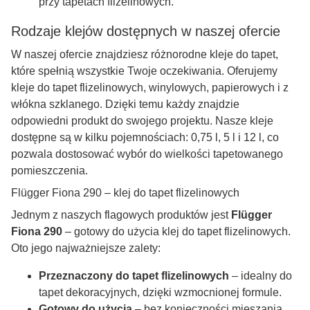
przy tapetach flizelinowych.
Rodzaje klejów dostępnych w naszej ofercie
W naszej ofercie znajdziesz różnorodne kleje do tapet,
które spełnią wszystkie Twoje oczekiwania. Oferujemy
kleje do tapet flizelinowych, winylowych, papierowych i z
włókna szklanego. Dzięki temu każdy znajdzie
odpowiedni produkt do swojego projektu. Nasze kleje
dostępne są w kilku pojemnościach: 0,75 l, 5 l i 12 l, co
pozwala dostosować wybór do wielkości tapetowanego
pomieszczenia.
Flügger Fiona 290 – klej do tapet flizelinowych
Jednym z naszych flagowych produktów jest
Flügger
Fiona 290
– gotowy do użycia klej do tapet flizelinowych.
Oto jego najważniejsze zalety:
Przeznaczony do tapet flizelinowych
– idealny do
tapet dekoracyjnych, dzięki wzmocnionej formule.
Gotowy do użycia
– bez konieczności mieszania,