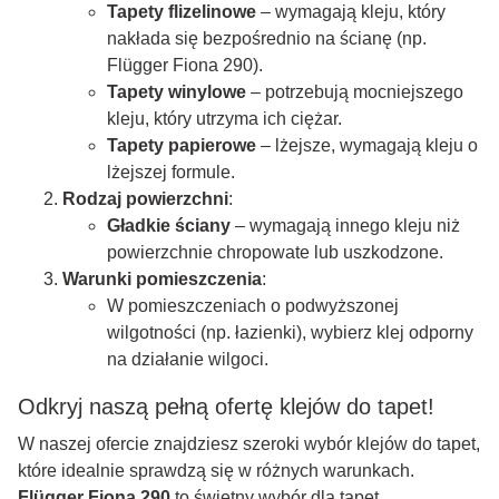
Tapety flizelinowe
– wymagają kleju, który
nakłada się bezpośrednio na ścianę (np.
Flügger Fiona 290).
Tapety winylowe
– potrzebują mocniejszego
kleju, który utrzyma ich ciężar.
Tapety papierowe
– lżejsze, wymagają kleju o
lżejszej formule.
Rodzaj powierzchni
:
Gładkie ściany
– wymagają innego kleju niż
powierzchnie chropowate lub uszkodzone.
Warunki pomieszczenia
:
W pomieszczeniach o podwyższonej
wilgotności (np. łazienki), wybierz klej odporny
na działanie wilgoci.
Odkryj naszą pełną ofertę klejów do tapet!
W naszej ofercie znajdziesz szeroki wybór klejów do tapet,
które idealnie sprawdzą się w różnych warunkach.
Flügger Fiona 290
to świetny wybór dla tapet