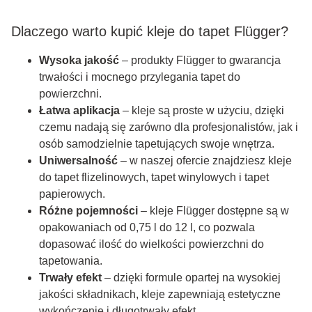
Dlaczego warto kupić kleje do tapet Flügger?
Wysoka jakość
– produkty Flügger to gwarancja
trwałości i mocnego przylegania tapet do
powierzchni.
Łatwa aplikacja
– kleje są proste w użyciu, dzięki
czemu nadają się zarówno dla profesjonalistów, jak i
osób samodzielnie tapetujących swoje wnętrza.
Uniwersalność
– w naszej ofercie znajdziesz kleje
do tapet flizelinowych, tapet winylowych i tapet
papierowych.
Różne pojemności
– kleje Flügger dostępne są w
opakowaniach od 0,75 l do 12 l, co pozwala
dopasować ilość do wielkości powierzchni do
tapetowania.
Trwały efekt
– dzięki formule opartej na wysokiej
jakości składnikach, kleje zapewniają estetyczne
wykończenie i długotrwały efekt.