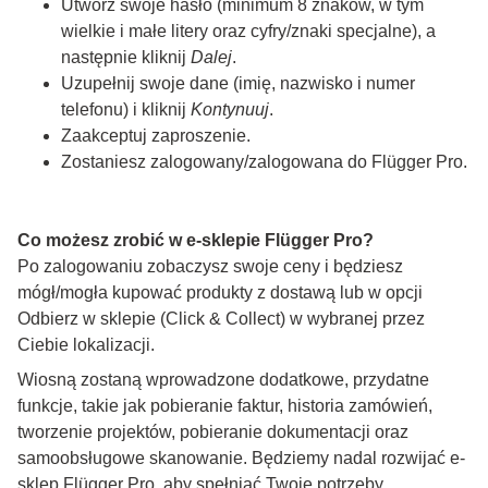
Utwórz swoje hasło (minimum 8 znaków, w tym
wielkie i małe litery oraz cyfry/znaki specjalne), a
następnie kliknij
Dalej
.
Uzupełnij swoje dane (imię, nazwisko i numer
telefonu) i kliknij
Kontynuuj
.
Zaakceptuj zaproszenie.
Zostaniesz zalogowany/zalogowana do Flügger Pro.
Co możesz zrobić w e-sklepie Flügger Pro?
Po zalogowaniu zobaczysz swoje ceny i będziesz
mógł/mogła kupować produkty z dostawą lub w opcji
Odbierz w sklepie (Click & Collect) w wybranej przez
Ciebie lokalizacji.
Wiosną zostaną wprowadzone dodatkowe, przydatne
funkcje, takie jak pobieranie faktur, historia zamówień,
tworzenie projektów, pobieranie dokumentacji oraz
samoobsługowe skanowanie. Będziemy nadal rozwijać e-
sklep Flügger Pro, aby spełniać Twoje potrzeby.