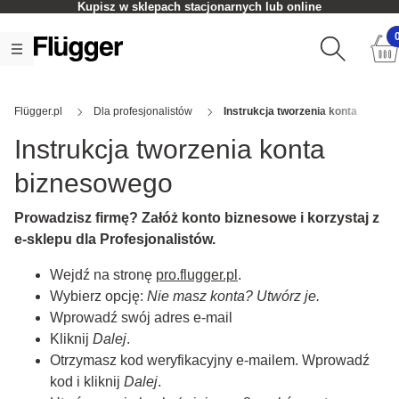
Kupisz w sklepach stacjonarnych lub online
Flügger.pl
Dla profesjonalistów
Instrukcja tworzenia konta
Instrukcja tworzenia konta
biznesowego
Prowadzisz firmę? Załóż konto biznesowe i korzystaj z
e-sklepu dla Profesjonalistów.
Wejdź na stronę
pro.flugger.pl
.
Wybierz opcję:
Nie masz konta? Utwórz je.
Wprowadź swój adres e-mail
Kliknij
Dalej
.
Otrzymasz kod weryfikacyjny e-mailem. Wprowadź
kod i kliknij
Dalej
.