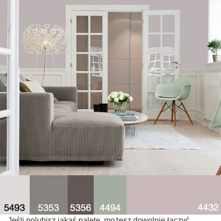
Jeśli polubisz jakąś paletę, możesz dowolnie łączyć