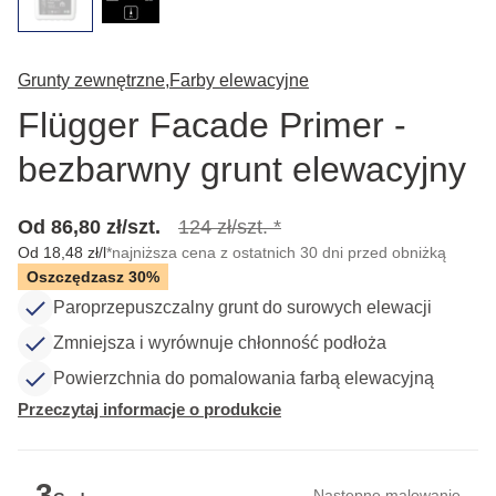
Grunty zewnętrzne,
Farby elewacyjne
Flügger Facade Primer -
bezbarwny grunt elewacyjny
Od 86,80 zł/szt.
124 zł/szt. *
Od 18,48 zł/l
*najniższa cena z ostatnich 30 dni przed obniżką
Oszczędzasz 30%
Paroprzepuszczalny grunt do surowych elewacji
Zmniejsza i wyrównuje chłonność podłoża
Powierzchnia do pomalowania farbą elewacyjną
Przeczytaj informacje o produkcie
3
Następne malowanie