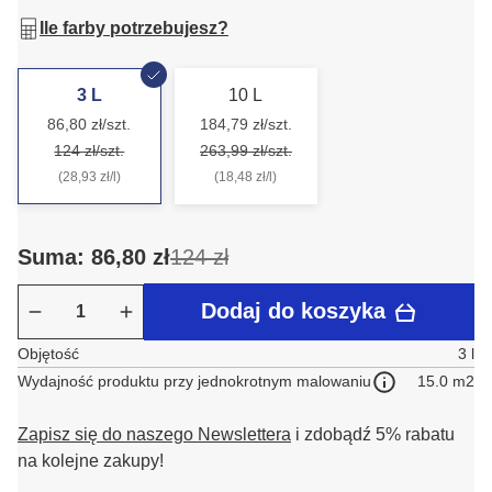
Ile farby potrzebujesz?
3 L
10 L
86,80 zł/szt.
184,79 zł/szt.
124 zł/szt.
263,99 zł/szt.
(28,93 zł/l)
(18,48 zł/l)
Suma: 86,80 zł
124 zł
Dodaj do koszyka
Objętość
3 l
15.0 m2
Wydajność produktu przy jednokrotnym malowaniu
Zapisz się do naszego Newslettera
i zdobądź 5% rabatu
na kolejne zakupy!