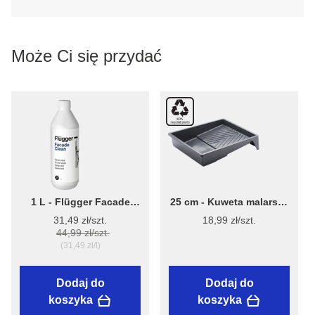
Może Ci się przydać
1 L - Flügger Facade
25 cm - Kuweta malarska
Clean - środek do
Paint Tray 7040 - Stiwex
31,49 zł/szt.
18,99 zł/szt.
czyszczenia elewacji
Flügger
44,99 zł/szt.
(31,49 zł/l)
Dodaj do
Dodaj do
koszyka
koszyka