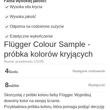
Farba wysokiej jakości
Wysoka siła krycia
Wysoka jakość
Odporna na codzienne zużycie
Estetyczne wykończenie
Flügger Colour Sample -
próbka kolorów kryjących
Numer przedmiotu 13235
4
Następne malowanie
Godz.
8
Wydajność
m2/litr
Skorzystaj z próbki koloru farby Flügger. Wypróbuj
dowolny kolor na swojej ścianie.
Przykładowa próbka koloru, która pomaga podjąć decyzję 