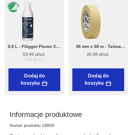
0,5 L - Flügger Fluren 37 -
36 mm x 50 m - Taśma
skoncentrowany,
Malarska Indoor
59,99 zł/szt.
26,99 zł/szt.
uniwersalny środek
Multipurpose - Flügger
(119,98 zł/l)
myjąco-czyszczący
Dodaj do
Dodaj do
koszyka
koszyka
Informacje produktowe
Numer produktu 18809