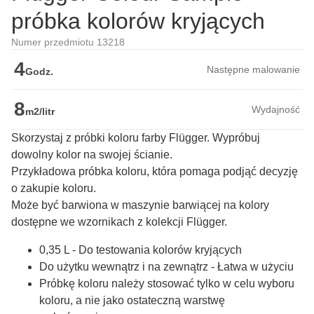
próbka kolorów kryjących
Numer przedmiotu 13218
4
Następne malowanie
Godz.
8
Wydajność
m2/litr
Skorzystaj z próbki koloru farby Flügger. Wypróbuj
dowolny kolor na swojej ścianie.
Przykładowa próbka koloru, która pomaga podjąć decyzję 
o zakupie koloru.

Może być barwiona w maszynie barwiącej na kolory 
dostępne we wzornikach z kolekcji Flügger.
0,35 L - Do testowania kolorów kryjących
Do użytku wewnątrz i na zewnątrz - Łatwa w użyciu
Próbkę koloru należy stosować tylko w celu wyboru
koloru, a nie jako ostateczną warstwę