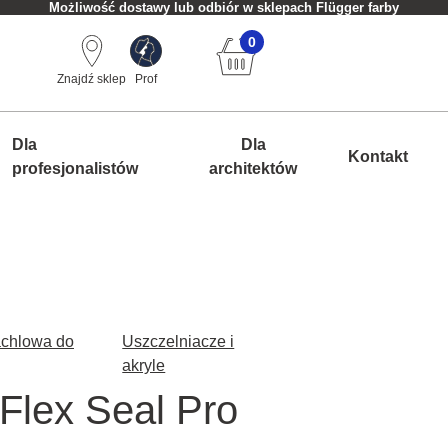
Możliwość dostawy lub odbiór w sklepach Flügger farby
0
Znajdź sklep
Prof
Dla
Dla
Kontakt
profesjonalistów
architektów
achlowa do
Uszczelniacze i
akryle
 Flex Seal Pro