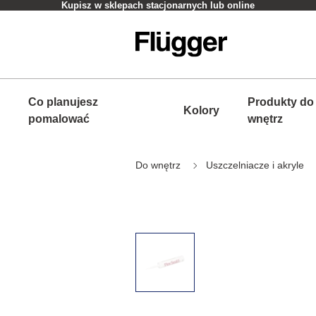
Kupisz w sklepach stacjonarnych lub online
Co planujesz
Produkty do
Kolory
pomalować
wnętrz
Do wnętrz
Uszczelniacze i akryle