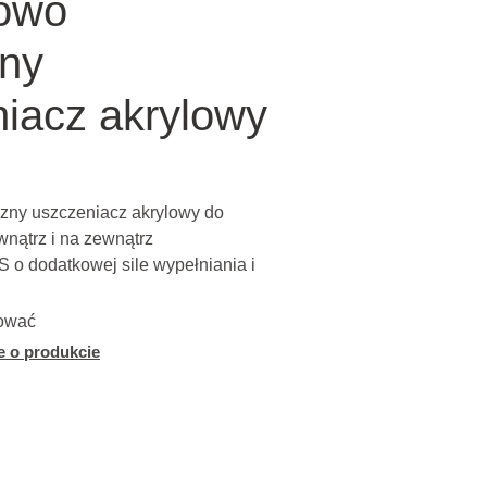
kowo
zny
niacz akrylowy
czny uszczeniacz akrylowy do
nątrz i na zewnątrz
 o dodatkowej sile wypełniania i
ować
e o produkcie