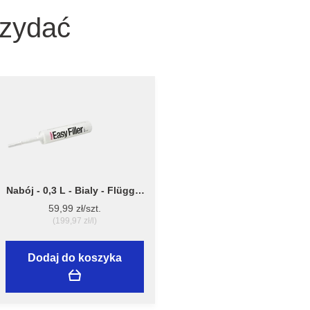
rzydać
Nabój - 0,3 L - Bialy - Flügger
Easy Filler - lekka szpachla do
59,99 zł/szt.
napraw punktowych ścian i
(199,97 zł/l)
sufitów
Dodaj do koszyka