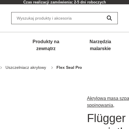
Czas realizacji zamówienia: 2-5 dni roboczych
Produkty na
Narzędzia
zewnątrz
malarskie
Uszczelniacz akrylowy
Flex Seal Pro
Akrylowa masa szp
spoinowania,
Flügger