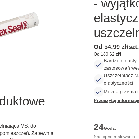
- wyjąt
elastyc
uszczel
Od 54,99 zł/szt.
Od 189,62 zł/l
Bardzo eleasty
zastosowań wew
Uszczelniacz MS
elastyczności
Można przemal
oduktowe
Przeczytaj informacj
24
lniająca MS, do
Godz.
z pomieszczeń. Zapewnia
Następne malowanie