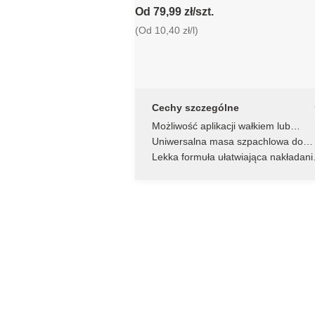
Od 79,99 zł/szt.
(Od 10,40 zł/l)
Cechy szczególne
Możliwość aplikacji wałkiem lub
ręcznie
Uniwersalna masa szpachlowa do
suchych pomieszczeń
Lekka formuła ułatwiająca nakładanie
obróbkę