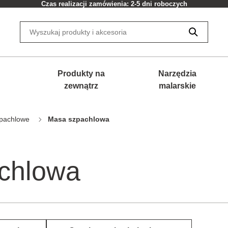
Czas realizacji zamówienia: 2-5 dni roboczych
Produkty na
Narzędzia
zewnątrz
malarskie
pachlowe
Masa szpachlowa
chlowa