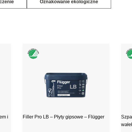
czenie
Oznakowanie ekologiczne
em i
Filler Pro LB – Płyty gipsowe – Flügger
Szpa
wałek