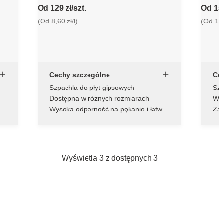
Od 129 zł/szt.
Od 15
(Od 8,60 zł/l)
(Od 12
Cechy szczególne
C
Szpachla do płyt gipsowych
S
wi
Dostępna w różnych rozmiarach
W
p
 i
Wysoka odporność na pękanie i łatwa
Za
aplikacja
k
Wyświetla 3 z dostępnych 3