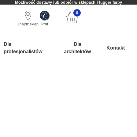
Możliwość dostawy lub odbiór w sklepach Flügger farby
0
Znajdź sklep
Prof
Dla
Dla
Kontakt
profesjonalistów
architektów