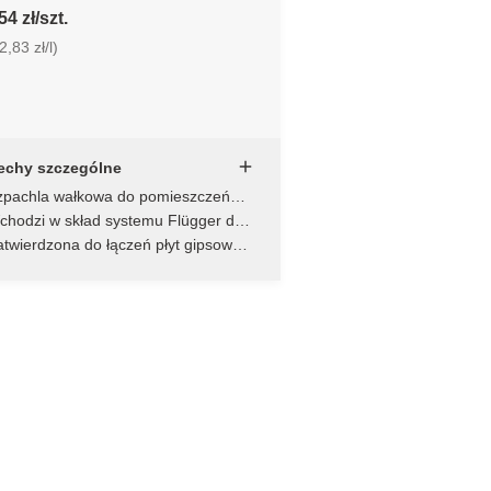
4 zł/szt.
,83 zł/l)
echy szczególne
zpachla wałkowa do pomieszczeń
lgotnych
chodzi w skład systemu Flügger do
omieszczeń wilgotnych
twierdzona do łączeń płyt gipsowo-
artonowych