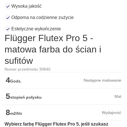
Wysoka jakość
Odporna na codzienne zużycie
Estetyczne wykończenie
Flügger Flutex Pro 5 -
matowa farba do ścian i
sufitów
Numer przedmiotu 30840
4
Następne malowanie
Godz.
5
Mat
stopień połysku
8
Wydajność
m2/litr
Wybierz farbę Flügger Flutex Pro 5, jeśli szukasz 