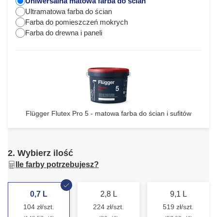
Uniwersalna matowa farba do ścian
Ultramatowa farba do ścian
Farba do pomieszczeń mokrych
Farba do drewna i paneli
Flügger Flutex Pro 5 - matowa farba do ścian i sufitów
2. Wybierz ilość
Ile farby potrzebujesz?
0,7 L
2,8 L
9,1 L
104 zł/szt.
224 zł/szt.
519 zł/szt.