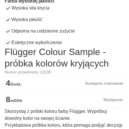
Farba wysokiej jakości
Wysoka siła krycia
Wysoka jakość
Odporna na codzienne zużycie
Estetyczne wykończenie
Flügger Colour Sample -
próbka kolorów kryjących
Numer przedmiotu 13235
4
Następne malowanie
Godz.
8
Wydajność
m2/litr
Skorzystaj z próbki koloru farby Flügger. Wypróbuj
dowolny kolor na swojej ścianie.
Przykładowa próbka koloru, która pomaga podjąć decyzję 