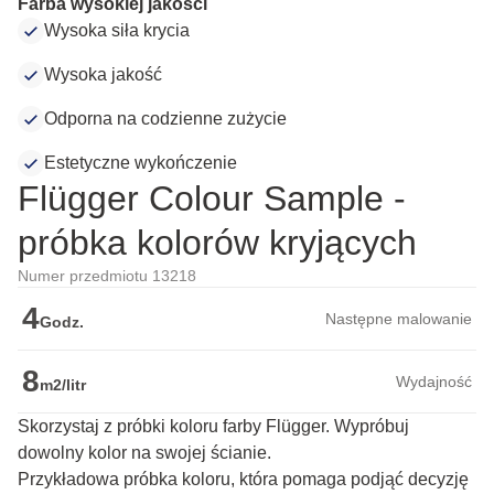
Farba wysokiej jakości
Wysoka siła krycia
Wysoka jakość
Odporna na codzienne zużycie
Estetyczne wykończenie
Flügger Colour Sample -
próbka kolorów kryjących
Numer przedmiotu 13218
4
Następne malowanie
Godz.
8
Wydajność
m2/litr
Skorzystaj z próbki koloru farby Flügger. Wypróbuj
dowolny kolor na swojej ścianie.
Przykładowa próbka koloru, która pomaga podjąć decyzję 