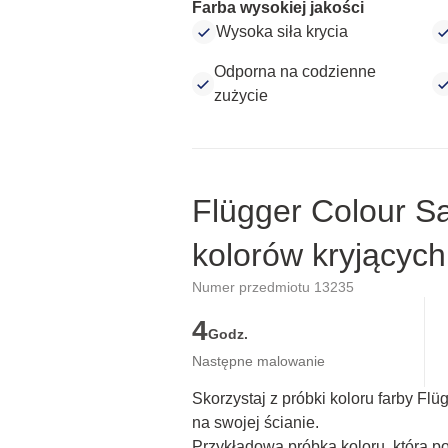
Farba wysokiej jakości
Wysoka siła krycia
Odporna na codzienne
zużycie
Flügger Colour S
kolorów kryjących
Numer przedmiotu 13235
4
Godz.
Następne malowanie
Skorzystaj z próbki koloru farby Fl
na swojej ścianie.
Przykładowa próbka koloru, która p