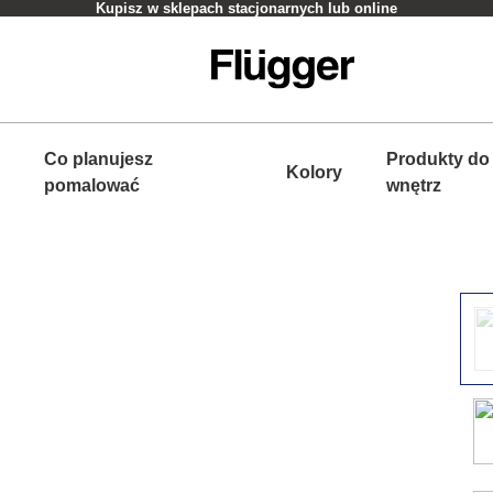
Kupisz w sklepach stacjonarnych lub online
Co planujesz
Produkty do
Kolory
pomalować
wnętrz