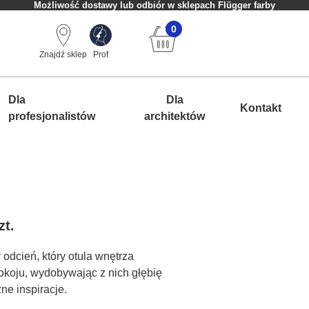
Możliwość dostawy lub odbiór w sklepach Flügger farby
0
Znajdź sklep
Prof
Dla
Dla
Kontakt
profesjonalistów
architektów
zt.
 odcień, który otula wnętrza
okoju, wydobywając z nich głębię
ne inspiracje.