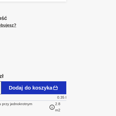
ość
zebujesz?
zł
Dodaj do koszyka
0.35 l
 przy jednokrotnym
2.8
m2