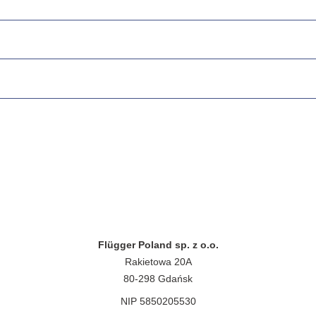
Flügger Poland sp. z o.o.
Rakietowa 20A
80-298 Gdańsk
NIP 5850205530