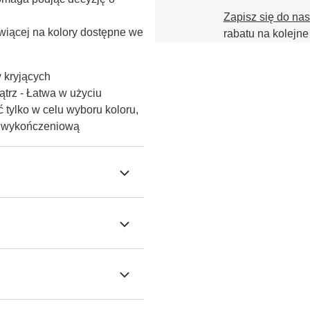
Zapisz się do na
iącej na kolory dostępne we 
rabatu na kolejne
w kryjących
trz - Łatwa w użyciu
 tylko w celu wyboru koloru,
ę wykończeniową