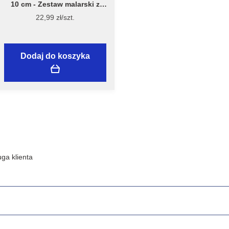
10 cm - Zestaw malarski z
wałkiem Welur 10 cm, model
22,99 zł/szt.
7981 – Flügger
Dodaj do koszyka
ga klienta