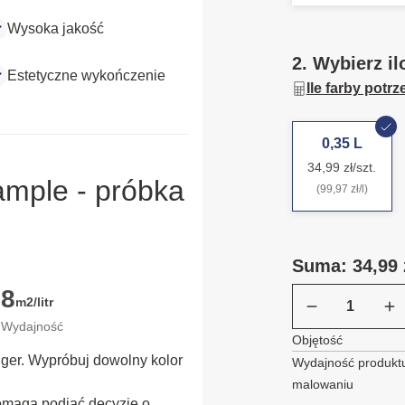
Wysoka jakość
2. Wybierz il
Estetyczne wykończenie
Ile farby potr
0,35 L
34,99 zł/szt.
ample - próbka
(99,97 zł/l)
Suma: 34,99 
8
m2/litr
Wydajność
Objętość
ügger. Wypróbuj dowolny kolor
Wydajność produktu
malowaniu
omaga podjąć decyzję o 