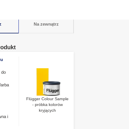
z
Na zewnątrz
rodukt
ru
 do
farba
Flügger Colour Sample
- próbka kolorów
kryjących
wna i