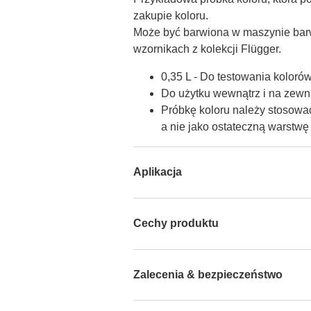
zakupie koloru.

Może być barwiona w maszynie barw
wzornikach z kolekcji Flügger.
0,35 L - Do testowania koloró
Do użytku wewnątrz i na zewną
Próbkę koloru należy stosować
a nie jako ostateczną warstw
Aplikacja
Cechy produktu
Zalecenia & bezpieczeństwo