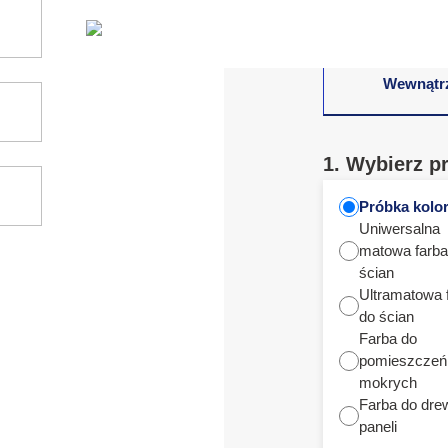
Wewnątr
1. Wybierz p
Próbka kolo
Uniwersalna
matowa farba
ścian
Ultramatowa 
do ścian
Farba do
pomieszczeń
mokrych
Farba do dre
paneli