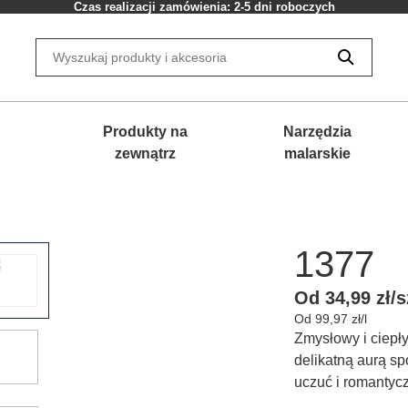
Czas realizacji zamówienia: 2-5 dni roboczych
Produkty na
Narzędzia
zewnątrz
malarskie
1377
Od 34,99 zł/s
Od 99,97 zł/l
Zmysłowy i ciepły
delikatną aurą sp
uczuć i romantycz