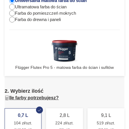
Uniwersalna matowa farba do ścian
Ultramatowa farba do ścian
Farba do pomieszczeń mokrych
Farba do drewna i paneli
Flügger Flutex Pro 5 - matowa farba do ścian i sufitów
2. Wybierz ilość
Ile farby potrzebujesz?
0,7 L
2,8 L
9,1 L
104 zł/szt.
224 zł/szt.
519 zł/szt.