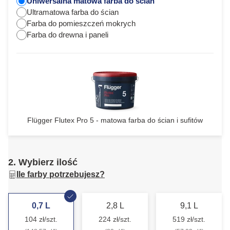
Uniwersalna matowa farba do ścian
Ultramatowa farba do ścian
Farba do pomieszczeń mokrych
Farba do drewna i paneli
Flügger Flutex Pro 5 - matowa farba do ścian i sufitów
2. Wybierz ilość
Ile farby potrzebujesz?
0,7 L
2,8 L
9,1 L
104 zł/szt.
224 zł/szt.
519 zł/szt.