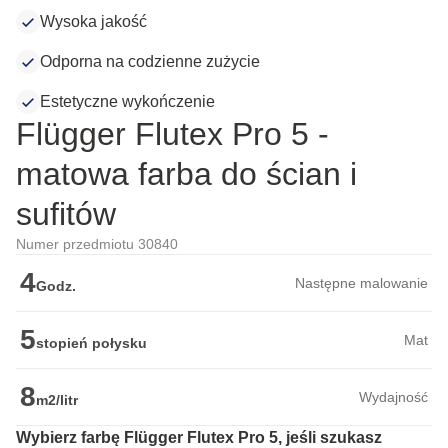
Wysoka jakość
Odporna na codzienne zużycie
Estetyczne wykończenie
Flügger Flutex Pro 5 -
matowa farba do ścian i
sufitów
Numer przedmiotu 30840
4
Następne malowanie
Godz.
5
Mat
stopień połysku
8
Wydajność
m2/litr
Wybierz farbę Flügger Flutex Pro 5, jeśli szukasz 