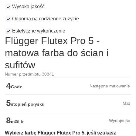
Wysoka jakość
Odporna na codzienne zużycie
Estetyczne wykończenie
Flügger Flutex Pro 5 -
matowa farba do ścian i
sufitów
Numer przedmiotu 30841
4
Następne malowanie
Godz.
5
Mat
stopień połysku
8
Wydajność
m2/litr
Wybierz farbę Flügger Flutex Pro 5, jeśli szukasz 