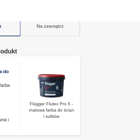
z
Na zewnątrz
rodukt
a do
farba
Flügger Flutex Pro 5 -
matowa farba do ścian
i sufitów
wna i