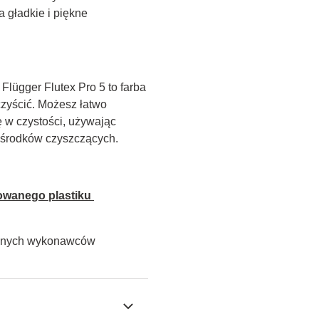
 gładkie i piękne 
lügger Flutex Pro 5 to farba 
zyścić. Możesz łatwo 
w czystości, używając 
h środków czyszczących.
owanego plastiku 
alnych wykonawców