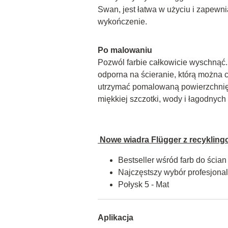
Swan, jest łatwa w użyciu i zapewnia
wykończenie.
Po malowaniu
Pozwól farbie całkowicie wyschnąć. F
odporna na ścieranie, którą można c
utrzymać pomalowaną powierzchnię 
miękkiej szczotki, wody i łagodnyc
 Nowe wiadra Flügger z recykling
Bestseller wśród farb do ścian
Najczęstszy wybór profesjon
Połysk 5 - Mat
Aplikacja