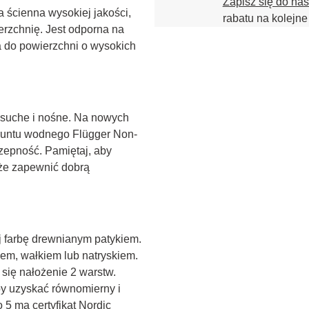
Zapisz się do na
 ścienna wysokiej jakości, 
rabatu na kolejne
erzchnię. Jest odporna na 
 do powierzchni o wysokich 
, suche i nośne. Na nowych 
gruntu wodnego Flügger Non-
zepność. Pamiętaj, aby 
że zapewnić dobrą 
 farbę drewnianym patykiem. 
em, wałkiem lub natryskiem. 
się nałożenie 2 warstw. 
y uzyskać równomierny i 
 5 ma certyfikat Nordic 