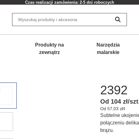
Czas realizacji zamówienia: 2-5 dni roboczych
Produkty na
Narzędzia
zewnątrz
malarskie
2392
Od 104 zł/szt
Od 57,03 zł/l
Subtelne ukojeni
połączeniu delikat
brązu.