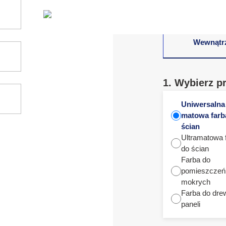
Wewnątr
1. Wybierz p
Uniwersalna
matowa farb
ścian
Ultramatowa 
do ścian
Farba do
pomieszczeń
mokrych
Farba do dre
paneli