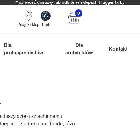
Możliwość dostawy lub odbiór w sklepach Flügger farby
0
Znajdź sklep
Prof
Dla
Dla
Kontakt
profesjonalistów
architektów
.
e duszy dzięki szlachetnemu
nej bieli z odrobinami bordo, różu i