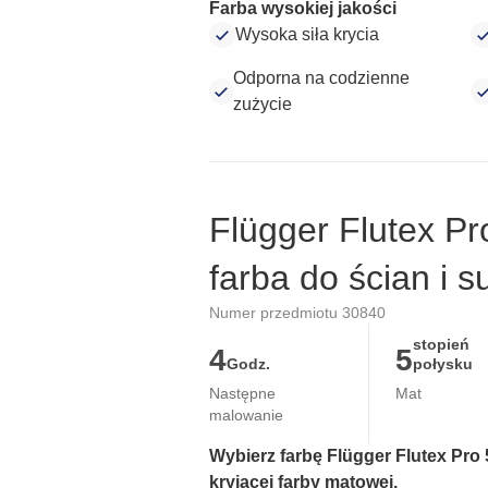
Farba wysokiej jakości
Wysoka siła krycia
Odporna na codzienne
zużycie
Flügger Flutex Pr
farba do ścian i s
Numer przedmiotu 30840
stopień
4
5
Godz.
połysku
Następne
Mat
malowanie
Wybierz farbę Flügger Flutex Pro 5
kryjącej farby matowej.