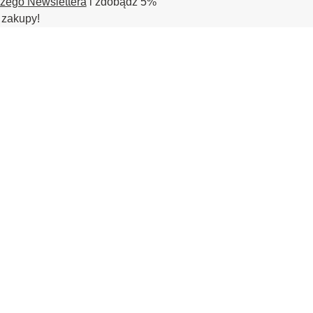
szego Newslettera
i zdobądź 5%
 zakupy!