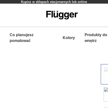
Kupisz w sklepach stacjonarnych lub online
Co planujesz
Produkty do
Kolory
pomalować
wnętrz