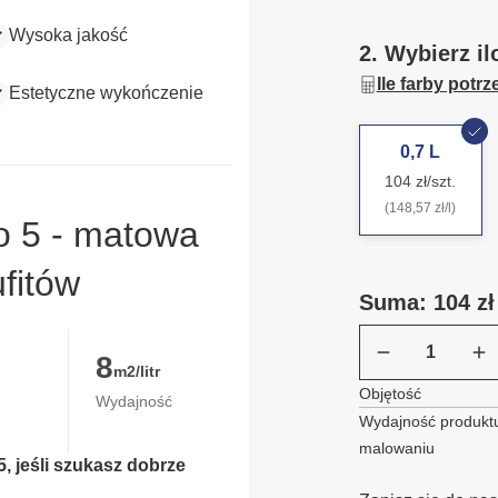
Wysoka jakość
2. Wybierz il
Ile farby potr
Estetyczne wykończenie
0,7 L
104 zł/szt.
(148,57 zł/l)
o 5 - matowa
ufitów
Suma: 104 zł
8
m2/litr
Objętość
Wydajność
Wydajność produktu
malowaniu
, jeśli szukasz dobrze 