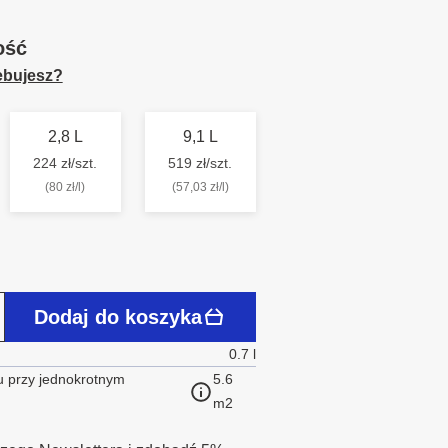
ość
zebujesz?
2,8 L
9,1 L
224 zł/szt.
519 zł/szt.
(80 zł/l)
(57,03 zł/l)
Dodaj do koszyka
0.7 l
 przy jednokrotnym
5.6
m2