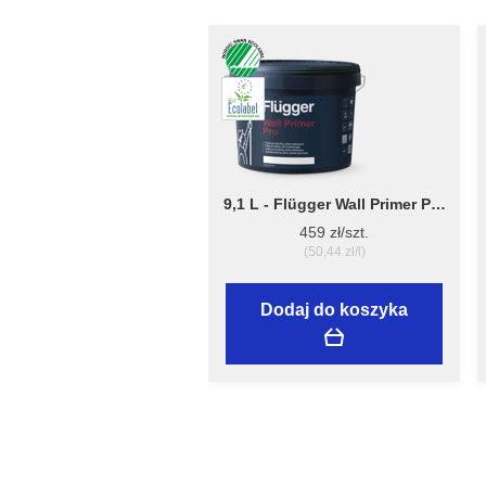
9,1 L - Flügger Wall Primer Pro
- grubopowłokowy grunt,
459 zł/szt.
tworzący matową
(50,44 zł/l)
powierzchnię
Dodaj do koszyka