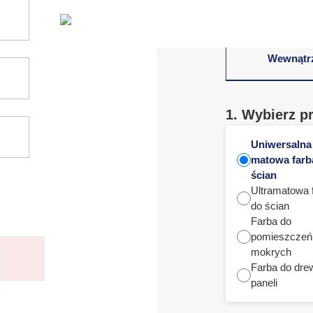
Wewnątr
1. Wybierz p
Uniwersalna
matowa farb
ścian
Ultramatowa 
do ścian
Farba do
pomieszczeń
mokrych
Farba do dre
paneli