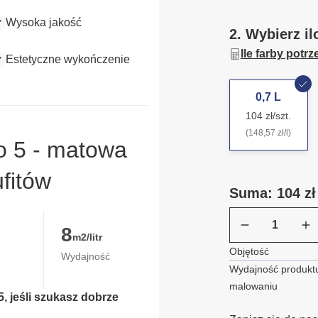
Wysoka jakość
2. Wybierz il
Ile farby potr
Estetyczne wykończenie
0,7 L
104 zł/szt.
(148,57 zł/l)
o 5 - matowa
ufitów
Suma: 104 zł
8
m2/litr
Objętość
Wydajność
Wydajność produktu
malowaniu
, jeśli szukasz dobrze 