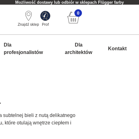
Możliwość dostawy lub odbiór w sklepach Flügger farby
0
Znajdź sklep
Prof
Dla
Dla
Kontakt
profesjonalistów
architektów
.
 subtelnej bieli z nutą delikatnego
u, które otulają wnętrze ciepłem i