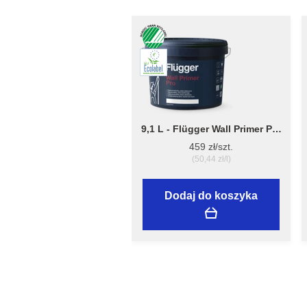
9,1 L - Flügger Wall Primer Pro
- grubopowłokowy grunt,
459 zł/szt.
tworzący matową
(50,44 zł/l)
powierzchnię
Dodaj do koszyka