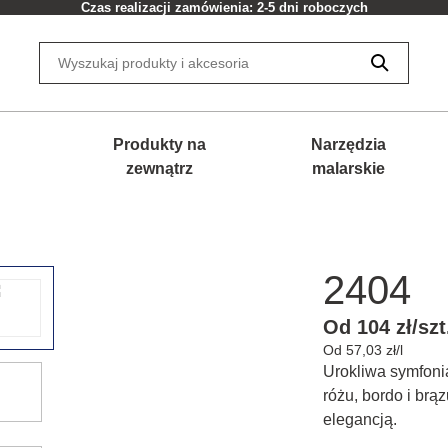
Czas realizacji zamówienia: 2-5 dni roboczych
Produkty na
Narzędzia
zewnątrz
malarskie
2404
Od 104 zł/szt
Od 57,03 zł/l
Urokliwa symfonia
różu, bordo i brąz
elegancją.