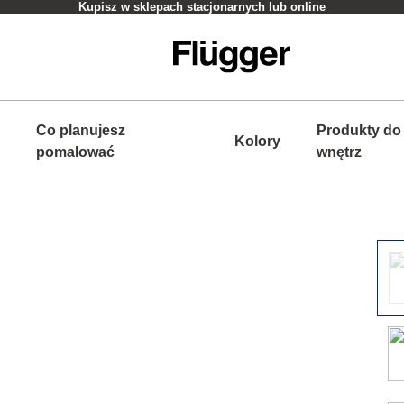
Kupisz w sklepach stacjonarnych lub online
Co planujesz
Produkty do
Kolory
pomalować
wnętrz