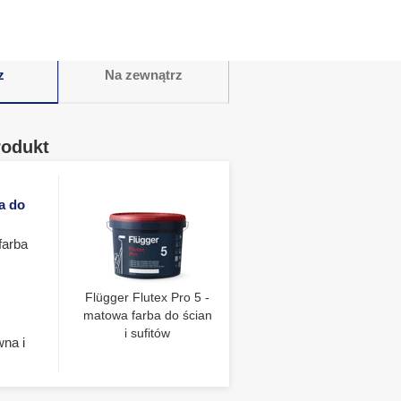
z
Na zewnątrz
rodukt
a do
farba
Flügger Flutex Pro 5 -
matowa farba do ścian
i sufitów
wna i