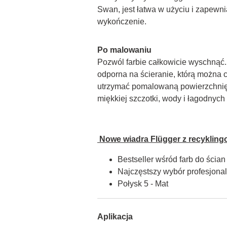
Swan, jest łatwa w użyciu i zapewnia
wykończenie.
Po malowaniu
Pozwól farbie całkowicie wyschnąć. F
odporna na ścieranie, którą można c
utrzymać pomalowaną powierzchnię 
miękkiej szczotki, wody i łagodnyc
 Nowe wiadra Flügger z recykling
Bestseller wśród farb do ścian
Najczęstszy wybór profesjon
Połysk 5 - Mat
Aplikacja