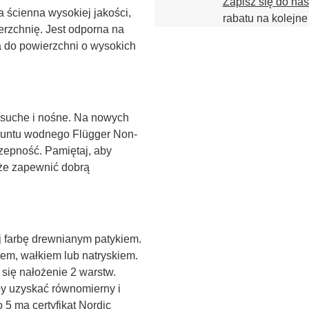
Zapisz się do na
 ścienna wysokiej jakości, 
rabatu na kolejne
erzchnię. Jest odporna na 
 do powierzchni o wysokich 
, suche i nośne. Na nowych 
gruntu wodnego Flügger Non-
zepność. Pamiętaj, aby 
że zapewnić dobrą 
 farbę drewnianym patykiem. 
em, wałkiem lub natryskiem. 
się nałożenie 2 warstw. 
y uzyskać równomierny i 
 5 ma certyfikat Nordic 