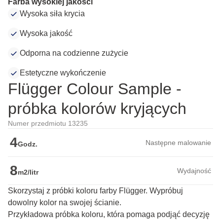
Farba wysokiej jakości
Wysoka siła krycia
Wysoka jakość
Odporna na codzienne zużycie
Estetyczne wykończenie
Flügger Colour Sample -
próbka kolorów kryjących
Numer przedmiotu 13235
4
Następne malowanie
Godz.
8
Wydajność
m2/litr
Skorzystaj z próbki koloru farby Flügger. Wypróbuj
dowolny kolor na swojej ścianie.
Przykładowa próbka koloru, która pomaga podjąć decyzję 