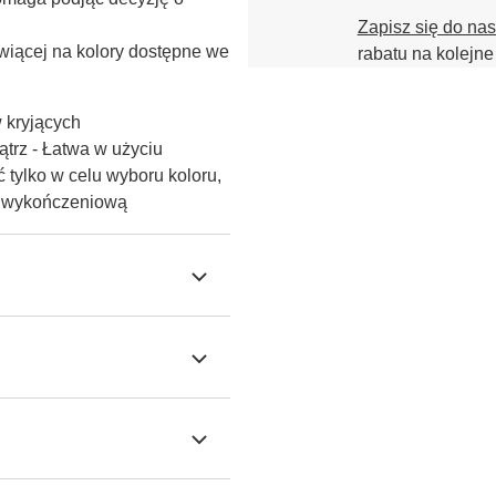
Zapisz się do na
iącej na kolory dostępne we 
rabatu na kolejne
w kryjących
trz - Łatwa w użyciu
 tylko w celu wyboru koloru,
ę wykończeniową