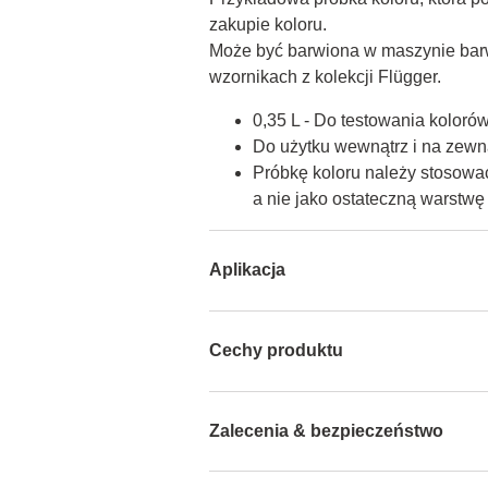
zakupie koloru.

Może być barwiona w maszynie barw
wzornikach z kolekcji Flügger.
0,35 L - Do testowania koloró
Do użytku wewnątrz i na zewną
Próbkę koloru należy stosować
a nie jako ostateczną warstw
Aplikacja
Cechy produktu
Zalecenia & bezpieczeństwo