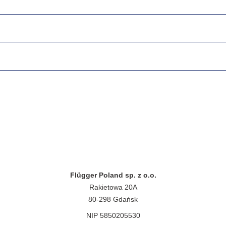
Flügger Poland sp. z o.o.
Rakietowa 20A
80-298 Gdańsk
NIP 5850205530