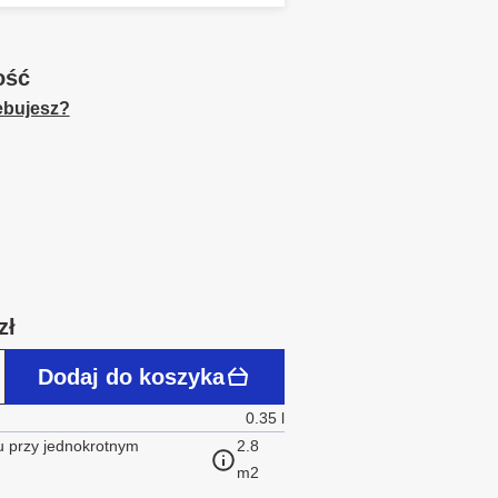
ość
zebujesz?
zł
Dodaj do koszyka
0.35 l
 przy jednokrotnym
2.8
m2