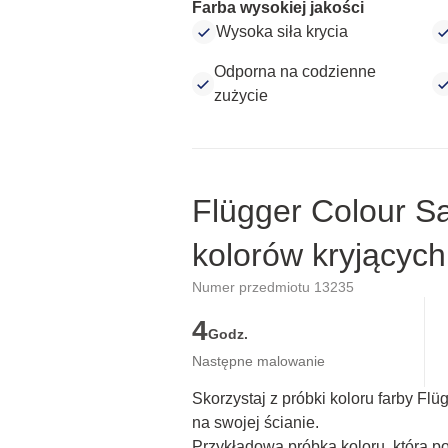
Farba wysokiej jakości
Wysoka siła krycia
Odporna na codzienne
zużycie
Flügger Colour S
kolorów kryjących
Numer przedmiotu 13235
4
Godz.
Następne malowanie
Skorzystaj z próbki koloru farby Fl
na swojej ścianie.
Przykładowa próbka koloru, która p