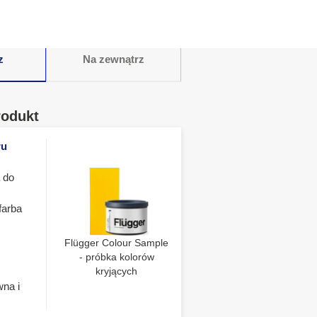
z
Na zewnątrz
rodukt
ru
 do
farba
Flügger Colour Sample
- próbka kolorów
kryjących
wna i