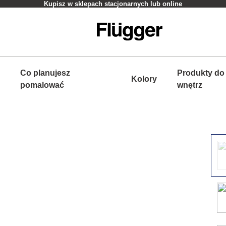
Kupisz w sklepach stacjonarnych lub online
Co planujesz
Produkty do
Kolory
pomalować
wnętrz