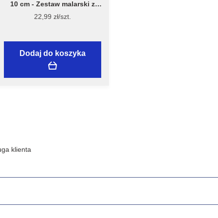
10 cm - Zestaw malarski z
wałkiem Welur 10 cm, model
22,99 zł/szt.
7981 – Flügger
Dodaj do koszyka
ga klienta