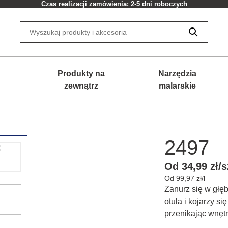
Czas realizacji zamówienia: 2-5 dni roboczych
Produkty na
Narzędzia
zewnątrz
malarskie
2497
Od 34,99 zł/s
Od 99,97 zł/l
Zanurz się w głęb
otula i kojarzy si
przenikając wnęt