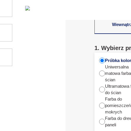
Wewnątr
1. Wybierz p
Próbka kolo
Uniwersalna
matowa farba
ścian
Ultramatowa 
do ścian
Farba do
pomieszczeń
mokrych
Farba do dre
paneli