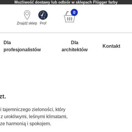
Możliwość dostawy lub odbiór w sklepach Flügger farby
0
Znajdź sklep
Prof
Dla
Dla
Kontakt
profesjonalistów
architektów
zt.
i tajemniczego zieloności, który
ę z urokliwymi, leśnymi klimatami,
rze harmonią i spokojem.