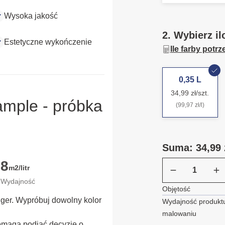
Wysoka jakość
2. Wybierz il
Estetyczne wykończenie
Ile farby potr
0,35 L
34,99 zł/szt.
ample - próbka
(99,97 zł/l)
Suma: 34,99 
8
m2/litr
Wydajność
Objętość
ügger. Wypróbuj dowolny kolor
Wydajność produktu
malowaniu
omaga podjąć decyzję o 