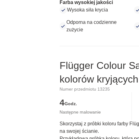
Farba wysokiej jakości
Wysoka siła krycia
Odporna na codzienne
zużycie
Flügger Colour S
kolorów kryjących
Numer przedmiotu 13235
4
Godz.
Następne malowanie
Skorzystaj z próbki koloru farby Fl
na swojej ścianie.
Przykładowa próbka koloru, która p