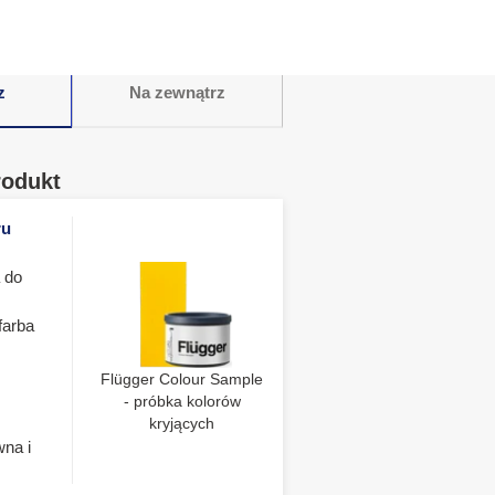
z
Na zewnątrz
rodukt
ru
 do
farba
Flügger Colour Sample
- próbka kolorów
kryjących
wna i