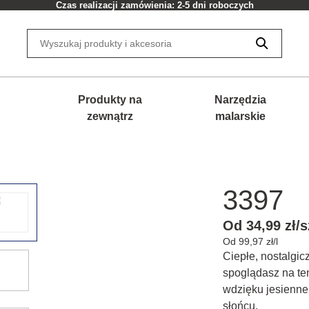
Czas realizacji zamówienia: 2-5 dni roboczych
Produkty na
Narzędzia
zewnątrz
malarskie
3397
Od 34,99 zł/s
Od 99,97 zł/l
Ciepłe, nostalgic
spoglądasz na ten
wdzięku jesienne 
słońcu.