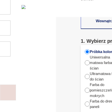
Wewnątr
1. Wybierz p
Próbka kolo
Uniwersalna
matowa farba
ścian
Ultramatowa 
do ścian
Farba do
pomieszczeń
mokrych
Farba do dre
paneli