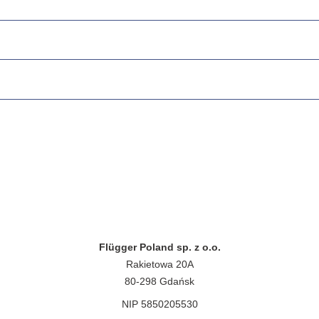
Flügger Poland sp. z o.o.
Rakietowa 20A
80-298 Gdańsk
NIP 5850205530