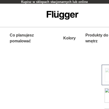
Kupisz w sklepach stacjonarnych lub online
Co planujesz
Produkty do
Kolory
pomalować
wnętrz