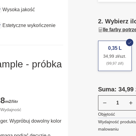
Wysoka jakość
2. Wybierz il
Estetyczne wykończenie
Ile farby potr
0,35 L
34,99 zł/szt.
ample - próbka
(99,97 zł/l)
Suma: 34,99 
8
m2/litr
Wydajność
Objętość
ügger. Wypróbuj dowolny kolor
Wydajność produktu
malowaniu
omaga podjąć decyzję o 