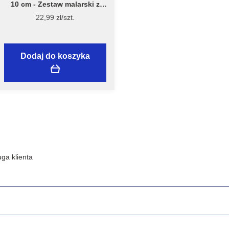
10 cm - Zestaw malarski z
wałkiem Welur 10 cm, model
22,99 zł/szt.
7981 – Flügger
Dodaj do koszyka
ga klienta