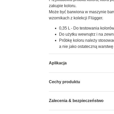
zakupie koloru.

Może być barwiona w maszynie barw
wzornikach z kolekcji Flügger.
0,35 L - Do testowania koloró
Do użytku wewnątrz i na zewną
Próbkę koloru należy stosować
a nie jako ostateczną warstw
Aplikacja
Cechy produktu
Zalecenia & bezpieczeństwo