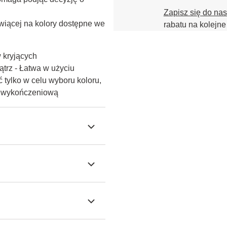
Zapisz się do na
iącej na kolory dostępne we 
rabatu na kolejne
w kryjących
trz - Łatwa w użyciu
 tylko w celu wyboru koloru,
ę wykończeniową