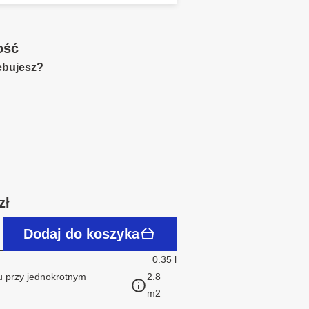
ość
zebujesz?
zł
Dodaj do koszyka
0.35 l
 przy jednokrotnym
2.8
m2