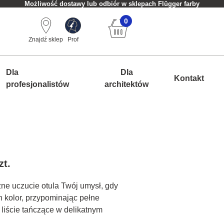
Możliwość dostawy lub odbiór w sklepach Flügger farby
0
Znajdź sklep
Prof
Dla
Dla
Kontakt
profesjonalistów
architektów
zt.
zne uczucie otula Twój umysł, gdy
 kolor, przypominając pełne
liście tańczące w delikatnym