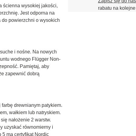
Zapisz się do na
 ścienna wysokiej jakości, 
rabatu na kolejne
erzchnię. Jest odporna na 
 do powierzchni o wysokich 
, suche i nośne. Na nowych 
gruntu wodnego Flügger Non-
zepność. Pamiętaj, aby 
że zapewnić dobrą 
 farbę drewnianym patykiem. 
em, wałkiem lub natryskiem. 
się nałożenie 2 warstw. 
y uzyskać równomierny i 
 5 ma certyfikat Nordic 