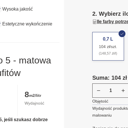
Wysoka jakość
2. Wybierz il
Ile farby potr
Estetyczne wykończenie
0,7 L
104 zł/szt.
(148,57 zł/l)
o 5 - matowa
ufitów
Suma: 104 zł
8
m2/litr
Objętość
Wydajność
Wydajność produktu
malowaniu
, jeśli szukasz dobrze 