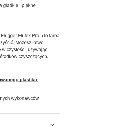
 gładkie i piękne 
lügger Flutex Pro 5 to farba 
zyścić. Możesz łatwo 
w czystości, używając 
h środków czyszczących.
owanego plastiku 
alnych wykonawców