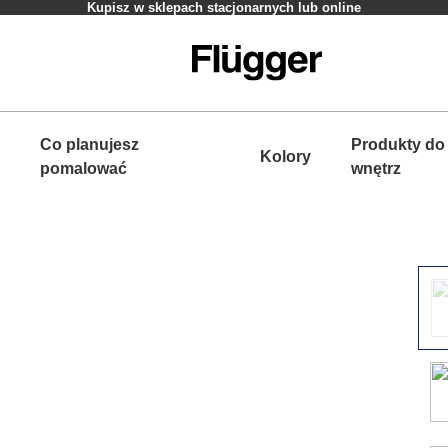
Kupisz w sklepach stacjonarnych lub online
Co planujesz
Produkty do
Kolory
pomalować
wnętrz