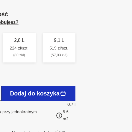
ość
zebujesz?
2,8 L
9,1 L
224 zł/szt.
519 zł/szt.
(80 zł/l)
(57,03 zł/l)
Dodaj do koszyka
0.7 l
 przy jednokrotnym
5.6
m2