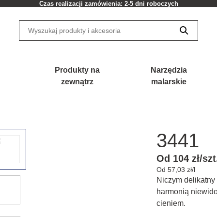
Czas realizacji zamówienia: 2-5 dni roboczych
Produkty na
Narzędzia
zewnątrz
malarskie
3441
Od 104 zł/szt
Od 57,03 zł/l
Niczym delikatny 
harmonią niewido
cieniem.