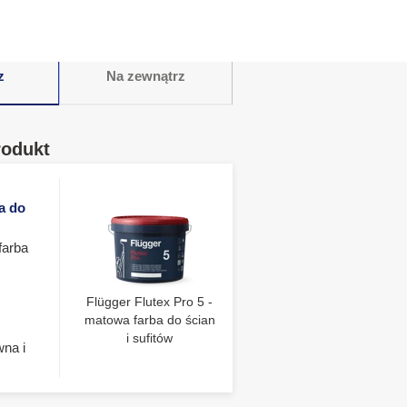
z
Na zewnątrz
rodukt
a do
farba
Flügger Flutex Pro 5 -
matowa farba do ścian
i sufitów
wna i