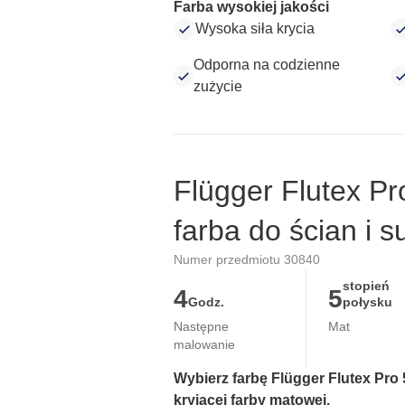
Farba wysokiej jakości
Wysoka siła krycia
Odporna na codzienne
zużycie
Flügger Flutex Pr
farba do ścian i s
Numer przedmiotu 30840
stopień
4
5
Godz.
połysku
Następne
Mat
malowanie
Wybierz farbę Flügger Flutex Pro 5
kryjącej farby matowej.