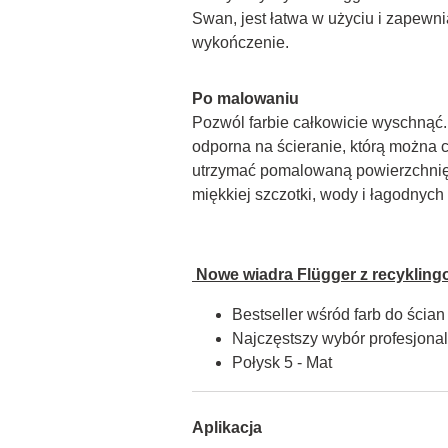
Swan, jest łatwa w użyciu i zapewnia
wykończenie.
Po malowaniu
Pozwól farbie całkowicie wyschnąć. F
odporna na ścieranie, którą można c
utrzymać pomalowaną powierzchnię 
miękkiej szczotki, wody i łagodnyc
 Nowe wiadra Flügger z recykling
Bestseller wśród farb do ścian
Najczęstszy wybór profesjon
Połysk 5 - Mat
Aplikacja