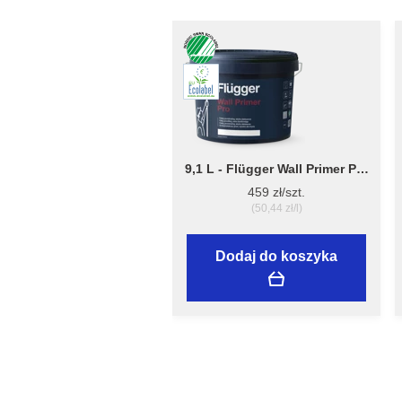
9,1 L - Flügger Wall Primer Pro
- grubopowłokowy grunt,
459 zł/szt.
tworzący matową
(50,44 zł/l)
powierzchnię
Dodaj do koszyka