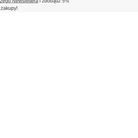
szego Newslettera
i zdobądź 5%
 zakupy!