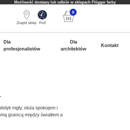
Możliwość dostawy lub odbiór w sklepach Flügger farby
0
Znajdź sklep
Prof
Dla
Dla
Kontakt
profesjonalistów
architektów
.
dotyk mgły, otula spokojem i
mą granicą między światłem a