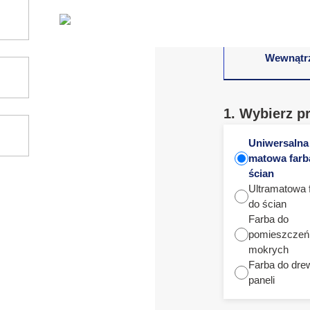
Wewnątr
1. Wybierz p
Uniwersalna
matowa farb
ścian
Ultramatowa 
do ścian
Farba do
pomieszczeń
mokrych
Farba do dre
paneli