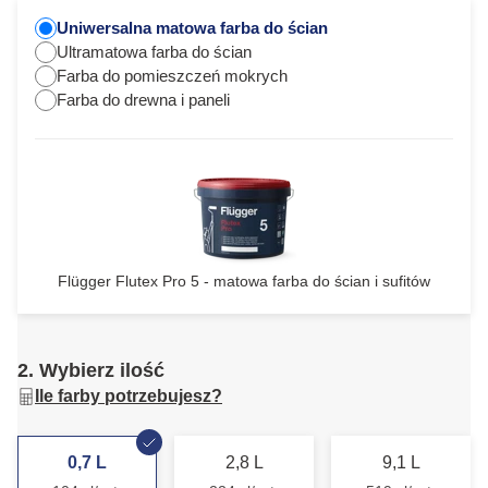
Uniwersalna matowa farba do ścian
Ultramatowa farba do ścian
Farba do pomieszczeń mokrych
Farba do drewna i paneli
Flügger Flutex Pro 5 - matowa farba do ścian i sufitów
2. Wybierz ilość
Ile farby potrzebujesz?
0,7 L
2,8 L
9,1 L