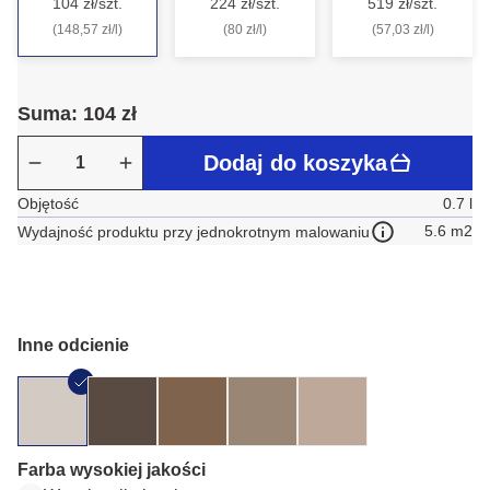
104 zł/szt.
224 zł/szt.
519 zł/szt.
(148,57 zł/l)
(80 zł/l)
(57,03 zł/l)
Suma: 104 zł
Dodaj do koszyka
Objętość
0.7 l
5.6 m2
Wydajność produktu przy jednokrotnym malowaniu
Inne odcienie
Farba wysokiej jakości