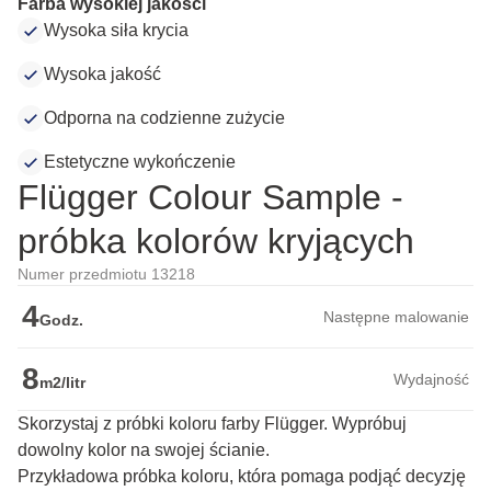
Farba wysokiej jakości
Wysoka siła krycia
Wysoka jakość
Odporna na codzienne zużycie
Estetyczne wykończenie
Flügger Colour Sample -
próbka kolorów kryjących
Numer przedmiotu 13218
4
Następne malowanie
Godz.
8
Wydajność
m2/litr
Skorzystaj z próbki koloru farby Flügger. Wypróbuj
dowolny kolor na swojej ścianie.
Przykładowa próbka koloru, która pomaga podjąć decyzję 