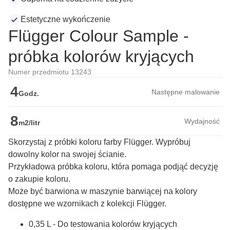
Estetyczne wykończenie
Flügger Colour Sample -
próbka kolorów kryjących
Numer przedmiotu 13243
4
Następne malowanie
Godz.
8
Wydajność
m2/litr
Skorzystaj z próbki koloru farby Flügger. Wypróbuj
dowolny kolor na swojej ścianie.
Przykładowa próbka koloru, która pomaga podjąć decyzję 
o zakupie koloru.

Może być barwiona w maszynie barwiącej na kolory 
dostępne we wzornikach z kolekcji Flügger.
0,35 L - Do testowania kolorów kryjących