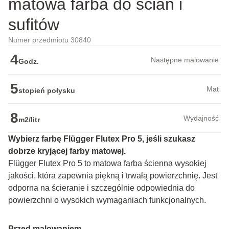
matowa farba do ścian i
sufitów
Numer przedmiotu 30840
4
Następne malowanie
Godz.
5
Mat
stopień połysku
8
Wydajność
m2/litr
Wybierz farbę Flügger Flutex Pro 5, jeśli szukasz 
dobrze kryjącej farby matowej.
Flügger Flutex Pro 5 to matowa farba ścienna wysokiej 
jakości, która zapewnia piękną i trwałą powierzchnię. Jest 
odporna na ścieranie i szczególnie odpowiednia do 
powierzchni o wysokich wymaganiach funkcjonalnych.
Przed malowaniem