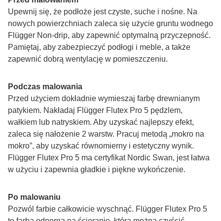
Upewnij się, że podłoże jest czyste, suche i nośne. Na 
nowych powierzchniach zaleca się użycie gruntu wodnego 
Flügger Non-drip, aby zapewnić optymalną przyczepność. 
Pamiętaj, aby zabezpieczyć podłogi i meble, a także 
zapewnić dobrą wentylację w pomieszczeniu.
Podczas malowania
Przed użyciem dokładnie wymieszaj farbę drewnianym 
patykiem. Nakładaj Flügger Flutex Pro 5 pędzlem, 
wałkiem lub natryskiem. Aby uzyskać najlepszy efekt, 
zaleca się nałożenie 2 warstw. Pracuj metodą „mokro na 
mokro”, aby uzyskać równomierny i estetyczny wynik. 
Flügger Flutex Pro 5 ma certyfikat Nordic Swan, jest łatwa 
w użyciu i zapewnia gładkie i piękne wykończenie.
Po malowaniu
Pozwól farbie całkowicie wyschnąć. Flügger Flutex Pro 5 
to farba odporna na ścieranie, którą można czyścić. 