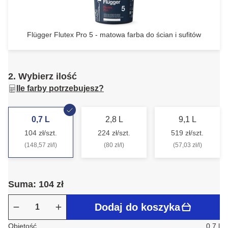
Flügger Flutex Pro 5 - matowa farba do ścian i sufitów
2. Wybierz ilość
Ile farby potrzebujesz?
0,7 L
2,8 L
9,1 L
104 zł/szt.
224 zł/szt.
519 zł/szt.
(148,57 zł/l)
(80 zł/l)
(57,03 zł/l)
Suma: 104 zł
Dodaj do koszyka
Objętość
0.7 l