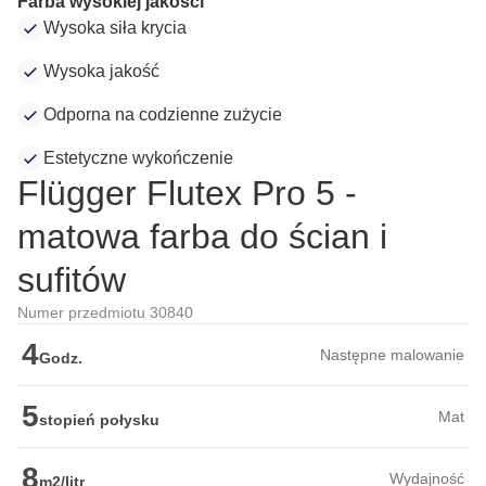
Farba wysokiej jakości
Wysoka siła krycia
Wysoka jakość
Odporna na codzienne zużycie
Estetyczne wykończenie
Flügger Flutex Pro 5 -
matowa farba do ścian i
sufitów
Numer przedmiotu 30840
4
Następne malowanie
Godz.
5
Mat
stopień połysku
8
Wydajność
m2/litr