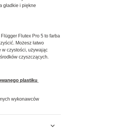
 gładkie i piękne 
lügger Flutex Pro 5 to farba 
zyścić. Możesz łatwo 
w czystości, używając 
h środków czyszczących.
owanego plastiku 
alnych wykonawców