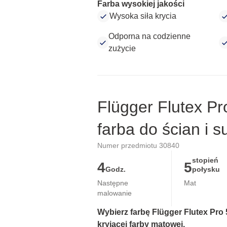
Farba wysokiej jakości
Wysoka siła krycia
Odporna na codzienne
zużycie
Flügger Flutex Pr
farba do ścian i s
Numer przedmiotu 30840
stopień
4
5
Godz.
połysku
Następne
Mat
malowanie
Wybierz farbę Flügger Flutex Pro 5
kryjącej farby matowej.