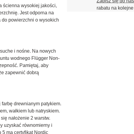
Zapisz się do na
 ścienna wysokiej jakości, 
rabatu na kolejne
erzchnię. Jest odporna na 
 do powierzchni o wysokich 
, suche i nośne. Na nowych 
gruntu wodnego Flügger Non-
zepność. Pamiętaj, aby 
że zapewnić dobrą 
 farbę drewnianym patykiem. 
em, wałkiem lub natryskiem. 
się nałożenie 2 warstw. 
y uzyskać równomierny i 
 5 ma certyfikat Nordic 