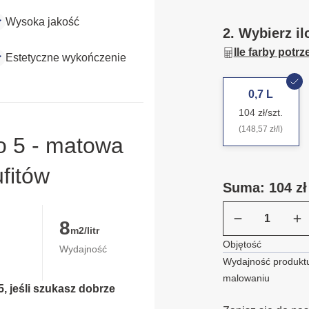
Wysoka jakość
2. Wybierz il
Ile farby potr
Estetyczne wykończenie
0,7 L
104 zł/szt.
(148,57 zł/l)
o 5 - matowa
ufitów
Suma: 104 zł
8
m2/litr
Objętość
Wydajność
Wydajność produktu
malowaniu
, jeśli szukasz dobrze 