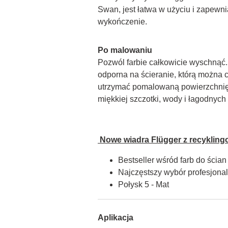
Swan, jest łatwa w użyciu i zapewnia
wykończenie.
Po malowaniu
Pozwól farbie całkowicie wyschnąć. F
odporna na ścieranie, którą można c
utrzymać pomalowaną powierzchnię 
miękkiej szczotki, wody i łagodnyc
 Nowe wiadra Flügger z recykling
Bestseller wśród farb do ścian
Najczęstszy wybór profesjon
Połysk 5 - Mat
Aplikacja