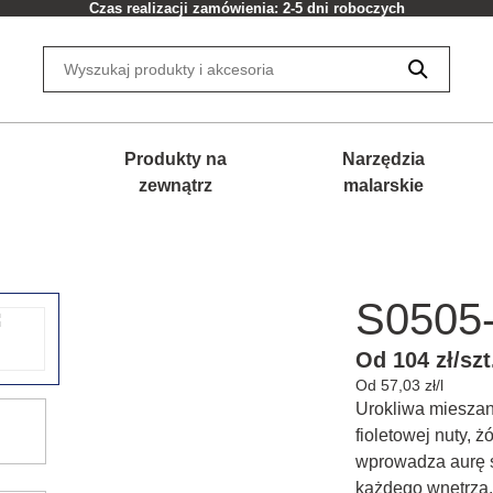
Czas realizacji zamówienia: 2-5 dni roboczych
Produkty na
Narzędzia
zewnątrz
malarskie
S0505
Od 104 zł/szt
Od 57,03 zł/l
Urokliwa mieszank
fioletowej nuty, ż
wprowadza aurę s
każdego wnętrza.