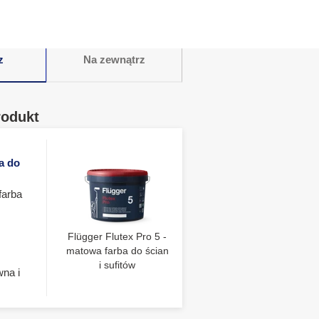
z
Na zewnątrz
rodukt
a do
farba
Flügger Flutex Pro 5 -
matowa farba do ścian
i sufitów
wna i