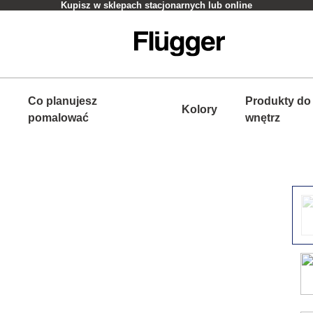
Kupisz w sklepach stacjonarnych lub online
Co planujesz
Produkty do
Kolory
pomalować
wnętrz