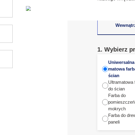
Wewnątr
1. Wybierz p
Uniwersalna
matowa farb
ścian
Ultramatowa 
do ścian
Farba do
pomieszczeń
mokrych
Farba do dre
paneli