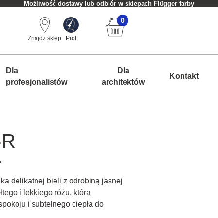
Możliwość dostawy lub odbiór w sklepach Flügger farby
0
Znajdź sklep
Prof
Dla
Dla
Kontakt
profesjonalistów
architektów
-R
.
a delikatnej bieli z odrobiną jasnej
ółtego i lekkiego różu, która
pokoju i subtelnego ciepła do