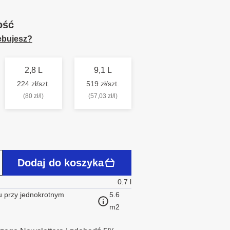
ość
zebujesz?
2,8 L
9,1 L
224 zł/szt.
519 zł/szt.
(80 zł/l)
(57,03 zł/l)
Dodaj do koszyka
0.7 l
 przy jednokrotnym
5.6
m2