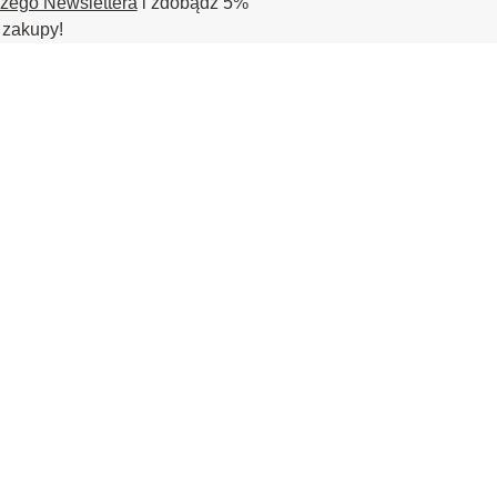
szego Newslettera
i zdobądź 5%
 zakupy!