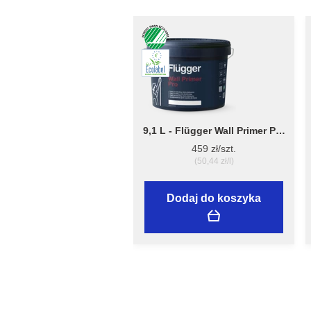
9,1 L - Flügger Wall Primer Pro
- grubopowłokowy grunt,
459 zł/szt.
tworzący matową
(50,44 zł/l)
powierzchnię
Dodaj do koszyka