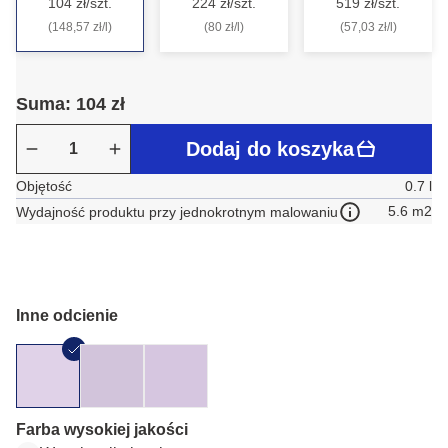
104 zł/szt.
224 zł/szt.
519 zł/szt.
(148,57 zł/l)
(80 zł/l)
(57,03 zł/l)
Suma: 104 zł
Dodaj do koszyka
Objętość
0.7 l
5.6 m2
Wydajność produktu przy jednokrotnym malowaniu
Inne odcienie
Farba wysokiej jakości