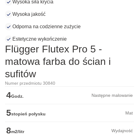
Wysoka siła krycia
Wysoka jakość
Odporna na codzienne zużycie
Estetyczne wykończenie
Flügger Flutex Pro 5 -
matowa farba do ścian i
sufitów
Numer przedmiotu 30840
4
Następne malowanie
Godz.
5
Mat
stopień połysku
8
Wydajność
m2/litr