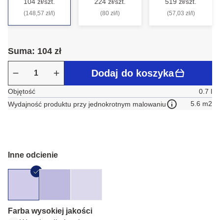
104 zł/szt.
224 zł/szt.
519 zł/szt.
(148,57 zł/l)
(80 zł/l)
(57,03 zł/l)
Suma: 104 zł
Dodaj do koszyka
Objętość
0.7 l
5.6 m2
Wydajność produktu przy jednokrotnym malowaniu
Inne odcienie
Farba wysokiej jakości