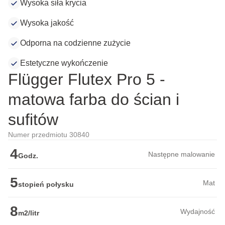
Wysoka siła krycia
Wysoka jakość
Odporna na codzienne zużycie
Estetyczne wykończenie
Flügger Flutex Pro 5 -
matowa farba do ścian i
sufitów
Numer przedmiotu 30840
4
Następne malowanie
Godz.
5
Mat
stopień połysku
8
Wydajność
m2/litr