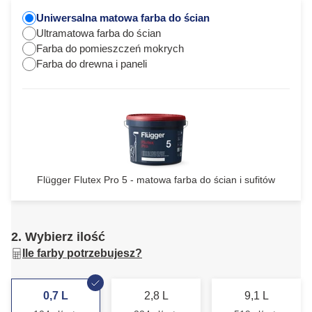
Uniwersalna matowa farba do ścian
Ultramatowa farba do ścian
Farba do pomieszczeń mokrych
Farba do drewna i paneli
Flügger Flutex Pro 5 - matowa farba do ścian i sufitów
2. Wybierz ilość
Ile farby potrzebujesz?
0,7 L
2,8 L
9,1 L