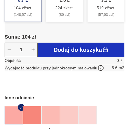
0,7 L
2,8 L
9,1 L
104 zł/szt.
224 zł/szt.
519 zł/szt.
(148,57 zł/l)
(80 zł/l)
(57,03 zł/l)
Suma: 104 zł
Dodaj do koszyka
Objętość
0.7 l
5.6 m2
Wydajność produktu przy jednokrotnym malowaniu
Inne odcienie