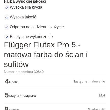
Farba wysokiej jakości
Wysoka siła krycia
Wysoka jakość
Odporna na codzienne zużycie
Estetyczne wykończenie
Flügger Flutex Pro 5 -
matowa farba do ścian i
sufitów
Numer przedmiotu 30840
4
Następne malowanie
Godz.
5
Mat
stopień połysku
8
Wydajność