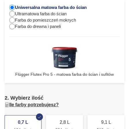
Uniwersalna matowa farba do ścian
Ultramatowa farba do ścian
Farba do pomieszczeń mokrych
Farba do drewna i paneli
Flügger Flutex Pro 5 - matowa farba do ścian i sufitów
2. Wybierz ilość
Ile farby potrzebujesz?
0,7 L
2,8 L
9,1 L