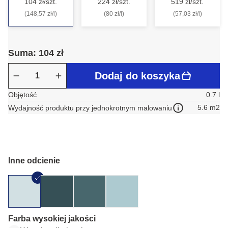
104 zł/szt.
224 zł/szt.
519 zł/szt.
(148,57 zł/l)
(80 zł/l)
(57,03 zł/l)
Suma: 104 zł
Dodaj do koszyka
Objętość
0.7 l
5.6 m2
Wydajność produktu przy jednokrotnym malowaniu
Inne odcienie
Farba wysokiej jakości