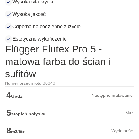
Wysoka siła krycia
Wysoka jakość
Odporna na codzienne zużycie
Estetyczne wykończenie
Flügger Flutex Pro 5 -
matowa farba do ścian i
sufitów
Numer przedmiotu 30840
4
Następne malowanie
Godz.
5
Mat
stopień połysku
8
Wydajność
m2/litr