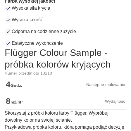
Farba wysokiej jakości
Wysoka siła krycia
Wysoka jakość
Odporna na codzienne zużycie
Estetyczne wykończenie
Flügger Colour Sample -
próbka kolorów kryjących
Numer przedmiotu 13218
4
Następne malowanie
Godz.
8
Wydajność
m2/litr
Skorzystaj z próbki koloru farby Flügger. Wypróbuj
dowolny kolor na swojej ścianie.
Przykładowa próbka koloru, która pomaga podjąć decyzję 