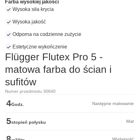
Farba wysokiej jakości
Wysoka siła krycia
Wysoka jakość
Odporna na codzienne zużycie
Estetyczne wykończenie
Flügger Flutex Pro 5 -
matowa farba do ścian i
sufitów
Numer przedmiotu 30840
4
Następne malowanie
Godz.
5
Mat
stopień połysku
8
Wydajność