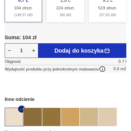
0,7 L
2,8 L
9,1 L
104 zł/szt.
224 zł/szt.
519 zł/szt.
(148,57 zł/l)
(80 zł/l)
(57,03 zł/l)
Suma: 104 zł
Dodaj do koszyka
Objętość
0.7 l
5.6 m2
Wydajność produktu przy jednokrotnym malowaniu
Inne odcienie