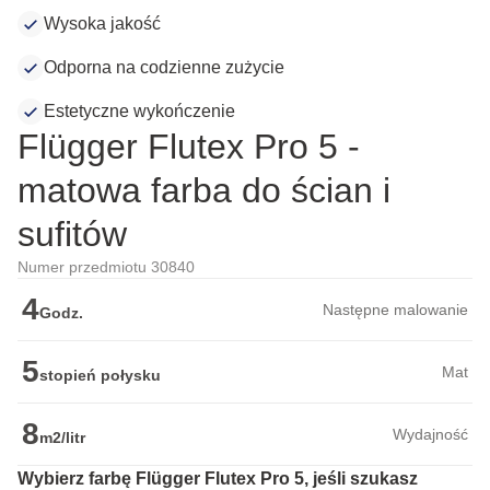
Wysoka jakość
Odporna na codzienne zużycie
Estetyczne wykończenie
Flügger Flutex Pro 5 -
matowa farba do ścian i
sufitów
Numer przedmiotu 30840
4
Następne malowanie
Godz.
5
Mat
stopień połysku
8
Wydajność
m2/litr
Wybierz farbę Flügger Flutex Pro 5, jeśli szukasz 