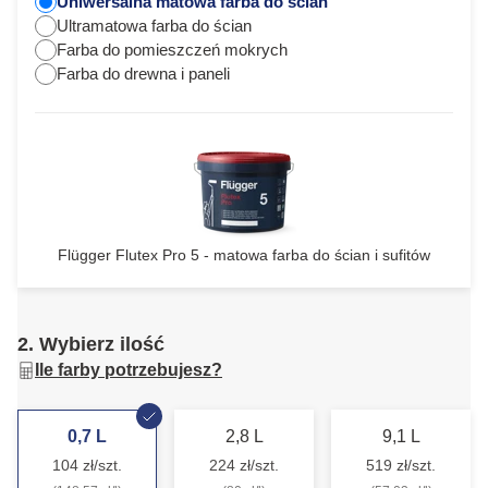
Uniwersalna matowa farba do ścian
Ultramatowa farba do ścian
Farba do pomieszczeń mokrych
Farba do drewna i paneli
Flügger Flutex Pro 5 - matowa farba do ścian i sufitów
2. Wybierz ilość
Ile farby potrzebujesz?
0,7 L
2,8 L
9,1 L
104 zł/szt.
224 zł/szt.
519 zł/szt.