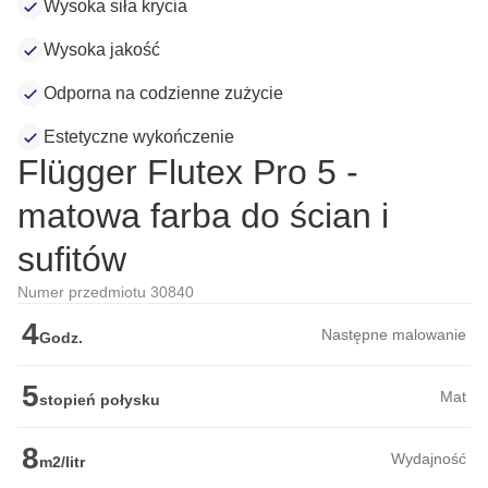
Wysoka siła krycia
Wysoka jakość
Odporna na codzienne zużycie
Estetyczne wykończenie
Flügger Flutex Pro 5 -
matowa farba do ścian i
sufitów
Numer przedmiotu 30840
4
Następne malowanie
Godz.
5
Mat
stopień połysku
8
Wydajność
m2/litr