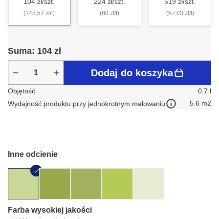
104 zł/szt.
224 zł/szt.
519 zł/szt.
(148,57 zł/l)
(80 zł/l)
(57,03 zł/l)
Suma: 104 zł
Dodaj do koszyka
Objętość
0.7 l
5.6 m2
Wydajność produktu przy jednokrotnym malowaniu
Inne odcienie
Farba wysokiej jakości