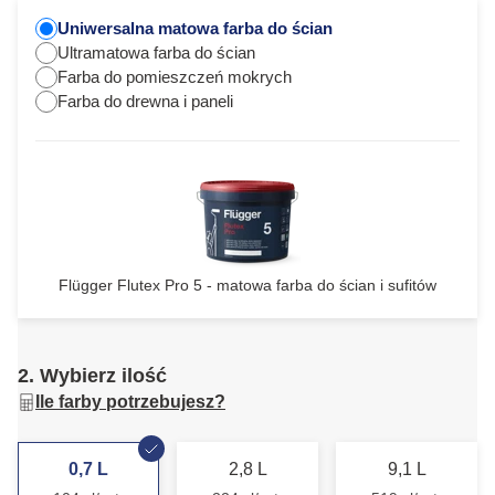
Uniwersalna matowa farba do ścian
Ultramatowa farba do ścian
Farba do pomieszczeń mokrych
Farba do drewna i paneli
Flügger Flutex Pro 5 - matowa farba do ścian i sufitów
2. Wybierz ilość
Ile farby potrzebujesz?
0,7 L
2,8 L
9,1 L