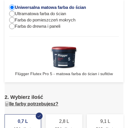
Uniwersalna matowa farba do ścian
Ultramatowa farba do ścian
Farba do pomieszczeń mokrych
Farba do drewna i paneli
Flügger Flutex Pro 5 - matowa farba do ścian i sufitów
2. Wybierz ilość
Ile farby potrzebujesz?
0,7 L
2,8 L
9,1 L