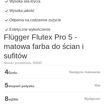
Wysoka siła krycia
Wysoka jakość
Odporna na codzienne zużycie
Estetyczne wykończenie
Flügger Flutex Pro 5 -
matowa farba do ścian i
sufitów
Numer przedmiotu 30840
4
Następne malowanie
Godz.
5
Mat
stopień połysku
8
Wydajność
m2/litr