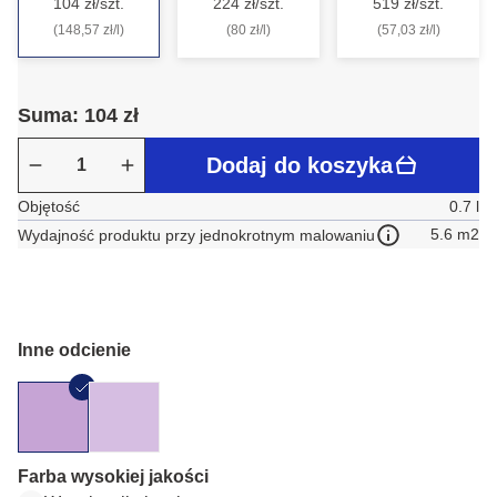
104 zł/szt.
224 zł/szt.
519 zł/szt.
(148,57 zł/l)
(80 zł/l)
(57,03 zł/l)
Suma: 104 zł
Dodaj do koszyka
Objętość
0.7 l
5.6 m2
Wydajność produktu przy jednokrotnym malowaniu
Inne odcienie
Farba wysokiej jakości