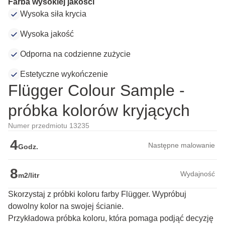
Farba wysokiej jakości
Wysoka siła krycia
Wysoka jakość
Odporna na codzienne zużycie
Estetyczne wykończenie
Flügger Colour Sample -
próbka kolorów kryjących
Numer przedmiotu 13235
4
Następne malowanie
Godz.
8
Wydajność
m2/litr
Skorzystaj z próbki koloru farby Flügger. Wypróbuj
dowolny kolor na swojej ścianie.
Przykładowa próbka koloru, która pomaga podjąć decyzję 