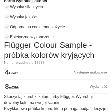
Farba wysokiej jakości
Wysoka siła krycia
Wysoka jakość
Odporna na codzienne zużycie
Estetyczne wykończenie
Flügger Colour Sample -
próbka kolorów kryjących
Numer przedmiotu 13235
4
Następne malowanie
Godz.
8
Wydajność
m2/litr
Skorzystaj z próbki koloru farby Flügger. Wypróbuj
dowolny kolor na swojej ścianie.
Przykładowa próbka koloru, która pomaga podjąć decyzję 